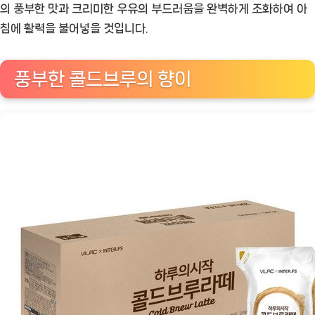
작
의 풍부한 맛과 크리미한 우유의 부드러움을 완벽하게 조화하여 아
콜
침에 활력을 불어넣을 것입니다.
드
브
풍부한 콜드브루의 향이
루
라
떼:
아
침
의
상
쾌
한
시
작
[Coffee