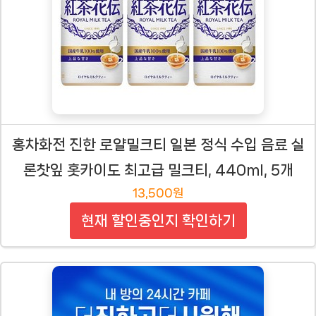
홍차화전 진한 로얄밀크티 일본 정식 수입 음료 실
론찻잎 홋카이도 최고급 밀크티, 440ml, 5개
13,500원
현재 할인중인지 확인하기