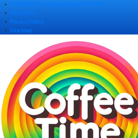
Skip
🌹커피타임나우ㅣCoffeeTimeNOW 소개🌹
to
🌹NOWs🌹
content
Privacy Policy
Site Map