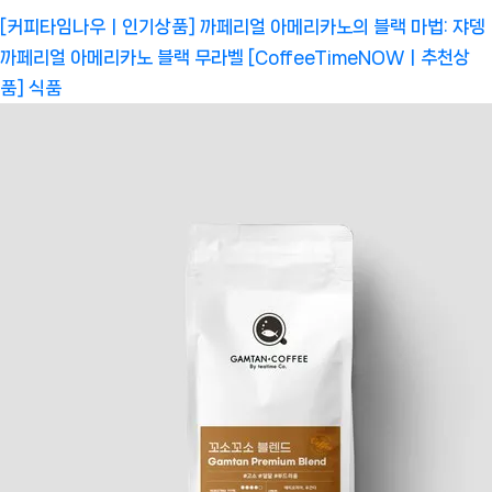
[커피타임나우ㅣ인기상품] 까페리얼 아메리카노의 블랙 마법: 쟈뎅
까페리얼 아메리카노 블랙 무라벨 [CoffeeTimeNOWㅣ추천상
품]
식품