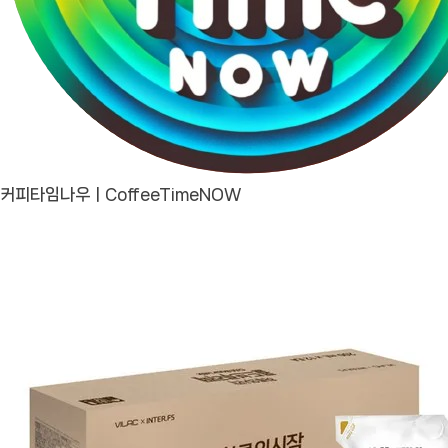
커피타임나우ㅣCoffeeTimeNOW