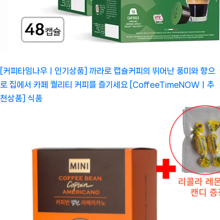
[커피타임나우ㅣ인기상품] 까라로 캡슐커피의 뛰어난 풍미와 향으
로 집에서 카페 퀄리티 커피를 즐기세요 [CoffeeTimeNOWㅣ추
천상품]
식품