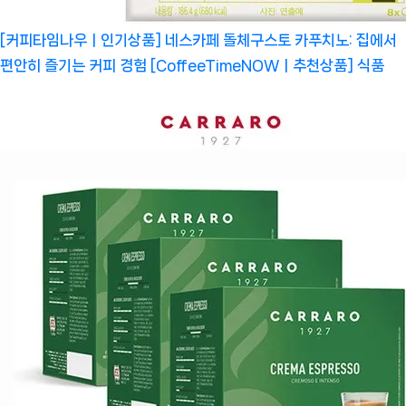
[커피타임나우ㅣ인기상품] 네스카페 돌체구스토 카푸치노: 집에서
편안히 즐기는 커피 경험 [CoffeeTimeNOWㅣ추천상품]
식품