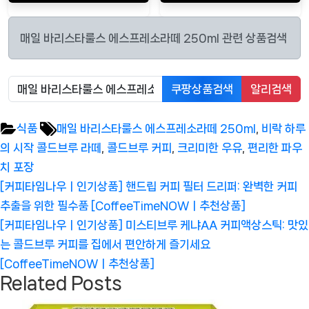
매일 바리스타룰스 에스프레소라떼 250ml 관련 상품검색
쿠팡상품검색
알리검색
Tags:
식품
매일 바리스타룰스 에스프레소라떼 250ml
,
비락 하루
의 시작 콜드브루 라떼
,
콜드브루 커피
,
크리미한 우유
,
편리한 파우
치 포장
글
Previous
[커피타임나우ㅣ인기상품] 핸드립 커피 필터 드리퍼: 완벽한 커피
탐
Post:
추출을 위한 필수품 [CoffeeTimeNOWㅣ추천상품]
색
Next
[커피타임나우ㅣ인기상품] 미스티브루 케냐AA 커피액상스틱: 맛있
Post:
는 콜드브루 커피를 집에서 편안하게 즐기세요
[CoffeeTimeNOWㅣ추천상품]
Related Posts