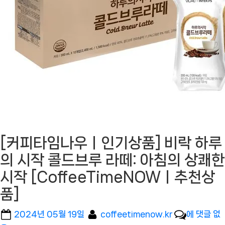
[커피타임나우ㅣ인기상품] 비락 하루
의 시작 콜드브루 라떼: 아침의 상쾌한
시작 [CoffeeTimeNOWㅣ추천상
품]
Posted
By
[커
2024년 05월 19일
coffeetimenow.kr
에 댓글 없