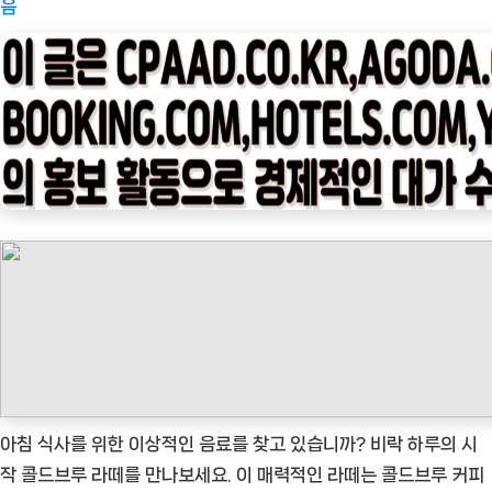
on
피
음
타
임
나
우
ㅣ
인
기
상
품]
비
락
하
루
의
아침 식사를 위한 이상적인 음료를 찾고 있습니까? 비락 하루의 시
시
작 콜드브루 라떼를 만나보세요. 이 매력적인 라떼는 콜드브루 커피