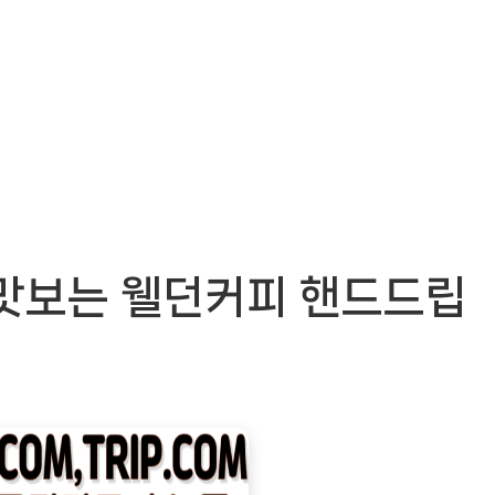
 맛보는 웰던커피 핸드드립