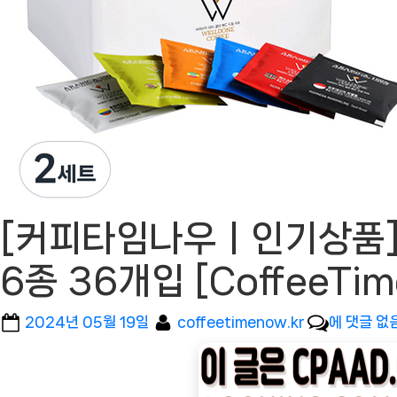
[커피타임나우ㅣ인기상품]
6종 36개입 [CoffeeT
Posted
By
[커
2024년 05월 19일
coffeetimenow.kr
에 댓글 없
on
피
타
임