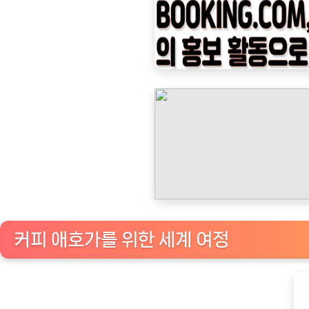
나
우
ㅣ
인
기
상
품]
세
계
각
국
의
커피 애호가를 위한 세계 여정
섬
세
한
향