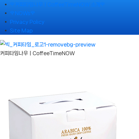
Skip
🌹커피타임나우ㅣCoffeeTimeNOW 소개🌹
to
🌹NOWs🌹
content
Privacy Policy
Site Map
커피타임나우ㅣCoffeeTimeNOW