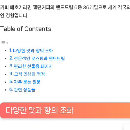
커피 애호가라면 웰던커피의 핸드드립 6종 36개입으로 세계 각국의
입
인 경험입니다.
[Coffee
ㅣ
Table of Contents
추
천
상
다양한 맛과 향의 조화
품]
전문적인 로스팅과 핸드드립
편리한 선물용 패키지
고객 리뷰와 평점
자주 묻는 질문
관련 상품들
다양한 맛과 향의 조화