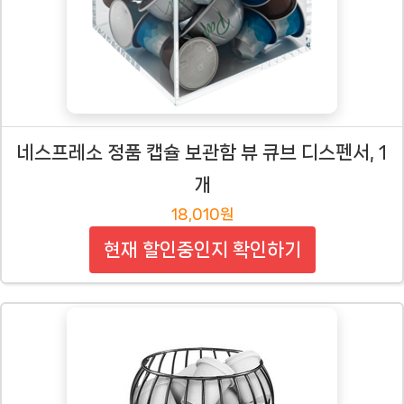
네스프레소 정품 캡슐 보관함 뷰 큐브 디스펜서, 1
개
18,010원
현재 할인중인지 확인하기