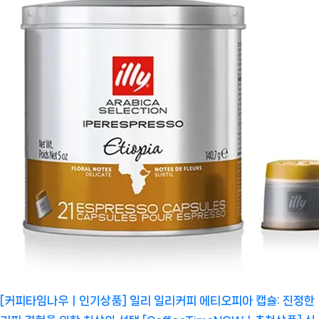
[커피타임나우ㅣ인기상품] 일리 일리커피 에티오피아 캡슐: 진정한