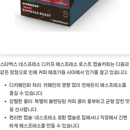
커
피:
최
상
의
디
카
페
스타벅스 네스프레소 디카프 에스프레소 로스트 캡슐커피는 다음과
인
같은 장점으로 인해 커피 애호가들 사이에서 인기를 끌고 있습니다.
경
디카페인화 처리:
카페인의 영향 없이 언제든지 에스프레소를
험
즐길 수 있습니다.
을
강렬한 풍미:
특별히 블렌딩된 커피 콩이 풍부하고 균형 잡힌 맛
위
을 선사합니다.
한
편리한 캡슐:
네스프레소 호환 캡슐로 집에서나 직장에서 간편
가
하게 에스프레소를 만들 수 있습니다.
이