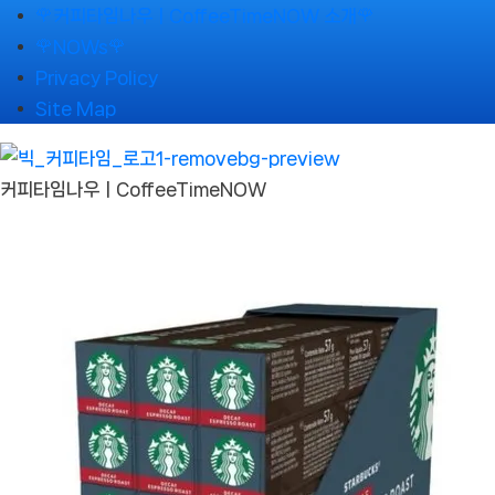
Skip
🌹커피타임나우ㅣCoffeeTimeNOW 소개🌹
to
🌹NOWs🌹
content
Privacy Policy
Site Map
커피타임나우ㅣCoffeeTimeNOW