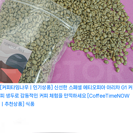
[커피타임나우ㅣ인기상품] 신선한 스페셜 에티오피아 아리차 G1 커
피 생두로 감동적인 커피 체험을 만끽하세요 [CoffeeTimeNOW
ㅣ추천상품]
식품