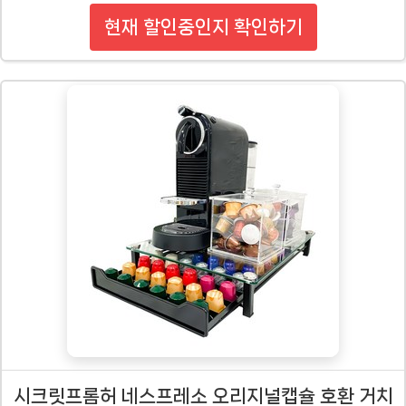
현재 할인중인지 확인하기
시크릿프롬허 네스프레소 오리지널캡슐 호환 거치