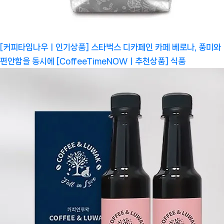
[커피타임나우ㅣ인기상품] 스타벅스 디카페인 카페 베로나, 풍미와
편안함을 동시에 [CoffeeTimeNOWㅣ추천상품]
식품