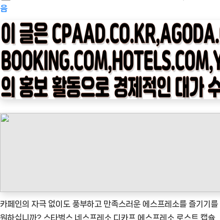
on
피
음
타
임
나
우
ㅣ
인
기
상
품]
스
타
벅
스
네
카페인의 자극 없이도 풍부하고 만족스러운 에스프레소를 즐기기를
스
원하십니까? 스타벅스 네스프레소 디카프 에스프레소 로스트 캡슐