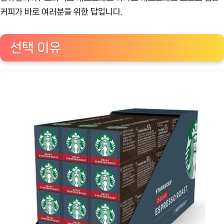
프
커피가 바로 여러분을 위한 답입니다.
레
소
선택 이유
디
카
프
에
스
프
레
소
로
스
트
캡
슐