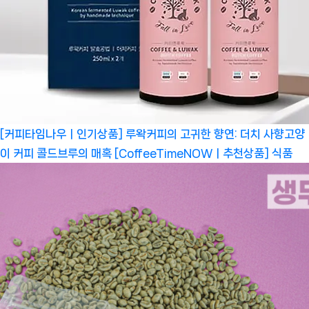
[커피타임나우ㅣ인기상품] 루왁커피의 고귀한 향연: 더치 사향고양
이 커피 콜드브루의 매혹 [CoffeeTimeNOWㅣ추천상품]
식품