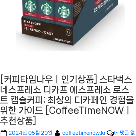
[커피타임나우ㅣ인기상품] 스타벅스
네스프레소 디카프 에스프레소 로스
트 캡슐커피: 최상의 디카페인 경험을
위한 가이드 [CoffeeTimeNOWㅣ
추천상품]
Posted
By
[커
2024년 05월 20일
coffeetimenow.kr
에 댓글 없