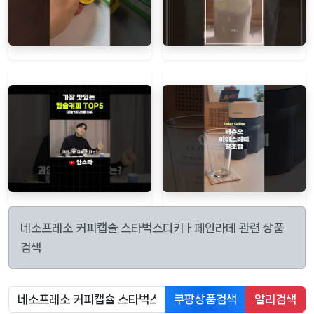
네소프레소 커피캡슐 스타벅스디키ㅏ페인라데 관련 상품
검색
쿠팡상품검색
알리검색