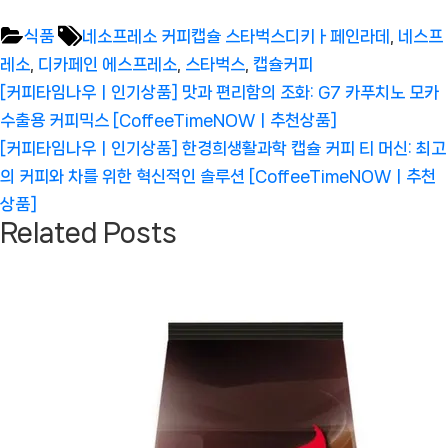
Tags:
식품
네소프레소 커피캡슐 스타벅스디키ㅏ페인라데
,
네스프
레소
,
디카페인 에스프레소
,
스타벅스
,
캡슐커피
글
Previous
[커피타임나우ㅣ인기상품] 맛과 편리함의 조화: G7 카푸치노 모카
탐
Post:
수출용 커피믹스 [CoffeeTimeNOWㅣ추천상품]
색
Next
[커피타임나우ㅣ인기상품] 한경희생활과학 캡슐 커피 티 머신: 최고
Post:
의 커피와 차를 위한 혁신적인 솔루션 [CoffeeTimeNOWㅣ추천
상품]
Related Posts