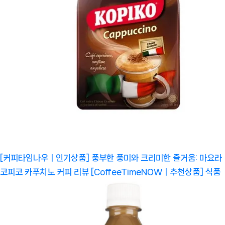
[커피타임나우ㅣ인기상품] 풍부한 풍미와 크리미한 즐거움: 마요라
코피코 카푸치노 커피 리뷰 [CoffeeTimeNOWㅣ추천상품]
식품