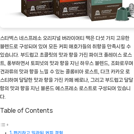
캡
슐
커
피
스타벅스 네스프레소 오리지널 버라이어티 팩은 다섯 가지 고유한
세
블렌드로 구성되어 있어 모든 커피 애호가들의 취향을 만족시킬 수
트:
있습니다. 부드럽고 초콜릿의 맛과 향을 가진 파이크 플레이스 로스
커
트, 풍부하면서 토피넛의 맛과 향을 지닌 하우스 블렌드, 조화로우며
피
견과류의 맛과 향을 느낄 수 있는 콜롬비아 로스트, 다크 카카오 로
애
스티하며 달달한 맛과 향을 가진 카페 베로나, 그리고 부드럽고 달달
호
함의 맛과 향을 지닌 블론드 에스프레소 로스트로 구성되어 있습니
가
다.
들
을
Table of Contents
위
한
5
편리하고 일관된 커피 경험