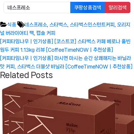
쿠팡상품검색
알리검색
Tags:
식품
네스프레소
,
스타벅스
,
스타벅스인스턴트커피
,
오리지
널 버라이어티 팩
,
캡슐 커피
글
Previous
[커피타임나우ㅣ인기상품] [코스트코] 스타벅스 카페 베로나 홀빈
탐
Post:
원두 커피 1.13kg 리뷰 [CoffeeTimeNOWㅣ추천상품]
색
Next
[커피타임나우ㅣ인기상품] 마시면 마시는 순간 상쾌해지는 바닐라
Post:
맛 커피, 스타벅스 더블샷 바닐라 [CoffeeTimeNOWㅣ추천상품]
Related Posts