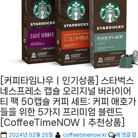
[커피타임나우ㅣ인기상품] 스타벅스
네스프레소 캡슐 오리지널 버라이어
티 팩 50캡슐 커피 세트: 커피 애호가
들을 위한 5가지 프리미엄 블렌드
[CoffeeTimeNOWㅣ추천상품]
Posted
By
[커
2024년 02월 25일
coffeetimenow.kr
에 댓글 없