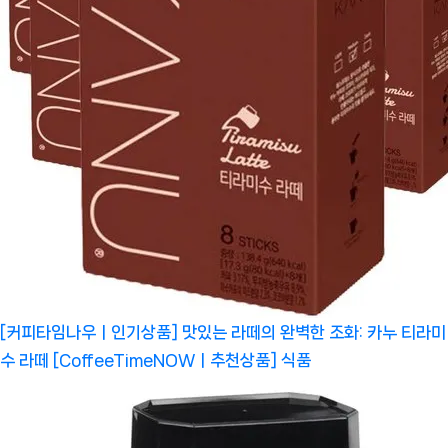
[커피타임나우ㅣ인기상품] 맛있는 라떼의 완벽한 조화: 카누 티라미
수 라떼 [CoffeeTimeNOWㅣ추천상품]
식품