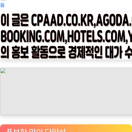
on
피
음
타
임
나
우
ㅣ
인
기
상
품]
스
타
벅
스
네
스