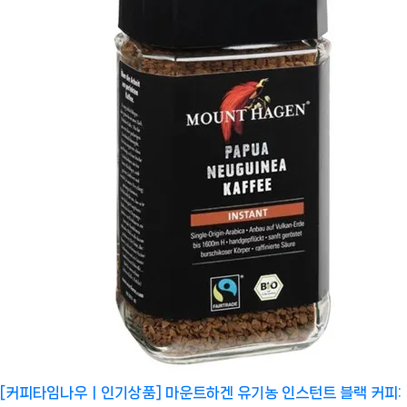
[커피타임나우ㅣ인기상품] 마운트하겐 유기농 인스턴트 블랙 커피: