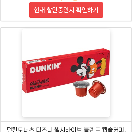
현재 할인중인지 확인하기
던킨도너츠 디즈니 첼시바이브 블렌드 캡슐커피,