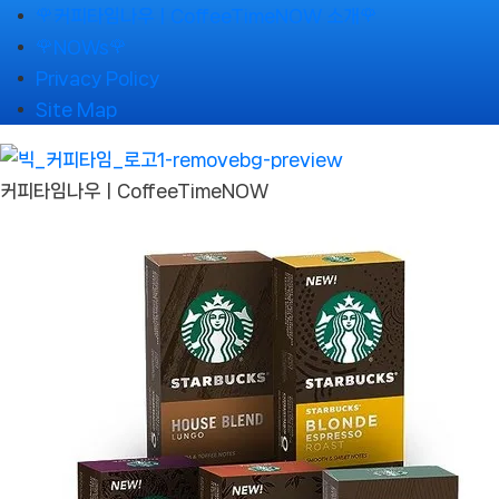
Skip
🌹커피타임나우ㅣCoffeeTimeNOW 소개🌹
to
🌹NOWs🌹
content
Privacy Policy
Site Map
커피타임나우ㅣCoffeeTimeNOW