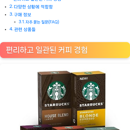
가
다양한 상황에 적합함
지
구매 정보
프
자주 묻는 질문(FAQ)
리
관련 상품들
미
엄
편리하고 일관된 커피 경험
블
렌
드
[Coffee
ㅣ
추
천
상
품]