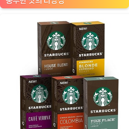
풍부한 맛의 다양성
프
레
소
캡
슐
오
리
지
널
버
라
이
어
티
팩
50