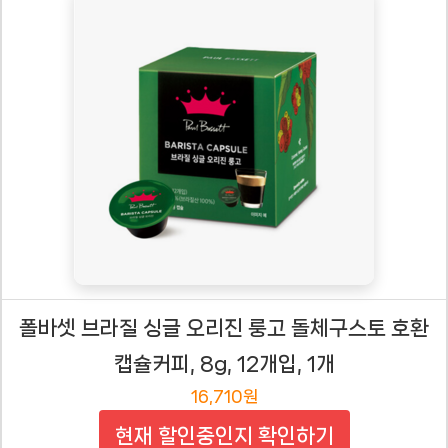
폴바셋 브라질 싱글 오리진 룽고 돌체구스토 호환
캡슐커피, 8g, 12개입, 1개
16,710원
현재 할인중인지 확인하기