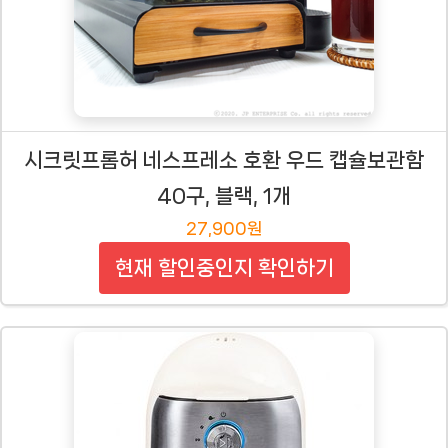
시크릿프롬허 네스프레소 호환 우드 캡슐보관함
40구, 블랙, 1개
27,900원
현재 할인중인지 확인하기