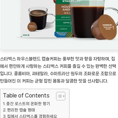
커
피
즐
거
움
[Coffee
ㅣ
추
스타벅스 하우스블렌드 캡슐커피는 풍부한 맛과 향을 자랑하며, 집
천
에서 편안하게 사랑하는 스타벅스 커피를 즐길 수 있는 완벽한 선택
상
입니다. 콜롬비아, 과테말라, 수마트라산 원두의 조화로운 조합으로
품]
만들어진 이 커피는 균형 잡힌 몸통과 달콤한 맛을 선사합니다.
Table of Contents
중간 로스트의 온화한 향기
편리한 캡슐 형태
집에서 스타벅스를 경험하세요