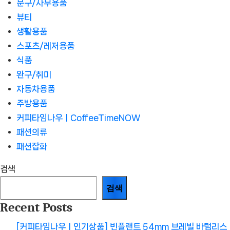
문구/사무용품
뷰티
생활용품
스포츠/레저용품
식품
완구/취미
자동차용품
주방용품
커피타임나우ㅣCoffeeTimeNOW
패션의류
패션잡화
검색
검색
Recent Posts
[커피타임나우ㅣ인기상품] 빈플랜트 54mm 브레빌 바텀리스