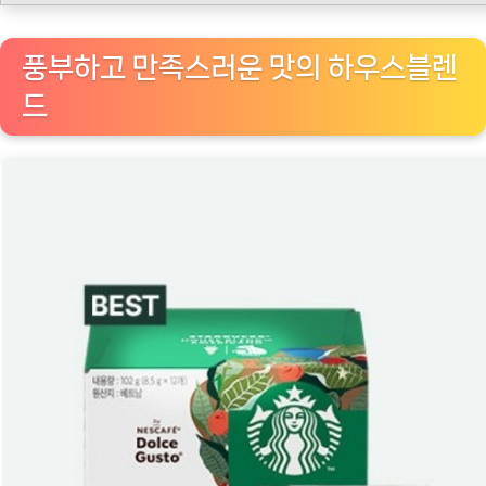
하
우
풍부하고 만족스러운 맛의 하우스블렌
스
드
블
렌
드
로
집
안
의
편
안
함
속
에
서