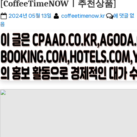
[CoffeeTimeNOWㅣ추천상품]
Posted
By
[커
2024년 05월 13일
coffeetimenow.kr
에 댓글 없
on
피
음
타
임
나
우
ㅣ
인
기
상
품]
스
타
벅
스