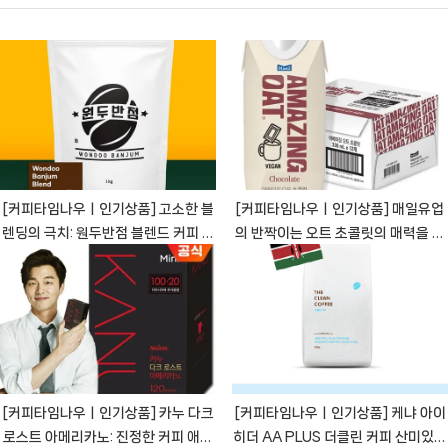
[커피타임나우ㅣ인기상품] 고소한 블
[커피타임나우ㅣ인기상품] 매일유업
렌딩의 극치: 원두반점 블렌드 커피 원
의 반짝이는 오트 초콜릿의 매력을 만
두 [CoffeeTimeNOWㅣ추천상품]
끽하세요 [CoffeeTimeNOWㅣ추
천상품]
[커피타임나우ㅣ인기상품] 카누 다크
[커피타임나우ㅣ인기상품] 케냐 아이
로스트 아메리카노: 진정한 커피 애호
히더 AA PLUS 더클린 커피 산미있는