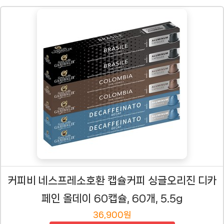
커피비 네스프레소호환 캡슐커피 싱글오리진 디카
페인 올데이 60캡슐, 60개, 5.5g
36,900원