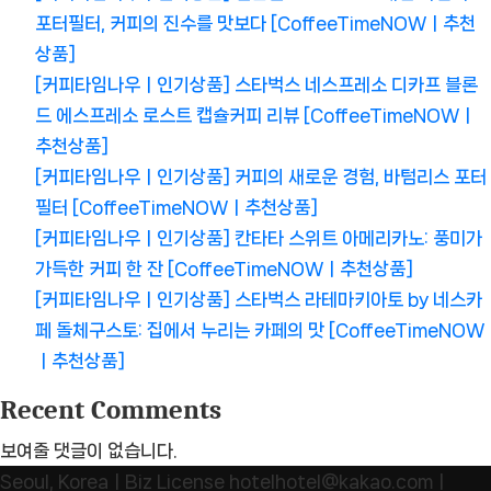
포터필터, 커피의 진수를 맛보다 [CoffeeTimeNOWㅣ추천
상품]
[커피타임나우ㅣ인기상품] 스타벅스 네스프레소 디카프 블론
드 에스프레소 로스트 캡슐커피 리뷰 [CoffeeTimeNOWㅣ
추천상품]
[커피타임나우ㅣ인기상품] 커피의 새로운 경험, 바텀리스 포터
필터 [CoffeeTimeNOWㅣ추천상품]
[커피타임나우ㅣ인기상품] 칸타타 스위트 아메리카노: 풍미가
가득한 커피 한 잔 [CoffeeTimeNOWㅣ추천상품]
[커피타임나우ㅣ인기상품] 스타벅스 라테마키아토 by 네스카
페 돌체구스토: 집에서 누리는 카페의 맛 [CoffeeTimeNOW
ㅣ추천상품]
Recent Comments
보여줄 댓글이 없습니다.
Seoul, KoreaㅣBiz License hotelhotel@kakao.comㅣ