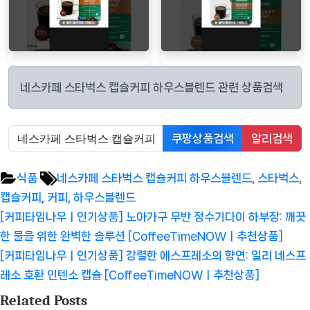
네스카페 스타벅스 캡슐커피 하우스블렌드 관련 상품검색
쿠팡상품검색
알리검색
Tags:
식품
네스카페 스타벅스 캡슐커피 하우스블렌드
,
스타벅스
,
캡슐커피
,
커피
,
하우스블렌드
글
Previous
[커피타임나우ㅣ인기상품] 노아가구 무반 정수기다이 하부장: 깨끗
탐
Post:
한 물을 위한 완벽한 솔루션 [CoffeeTimeNOWㅣ추천상품]
색
Next
[커피타임나우ㅣ인기상품] 강렬한 에스프레소의 향연: 일리 네스프
Post:
레소 호환 인텐소 캡슐 [CoffeeTimeNOWㅣ추천상품]
Related Posts