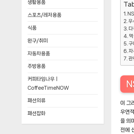
생활용품
Tab
N
스포츠/레저용품
우
식품
다
먹
완구/취미
구
자
자동차용품
관
주방용품
커피타임나우ㅣ
N
CoffeeTimeNOW
패션의류
이 그
우연적
패션잡화
을 의
전에 