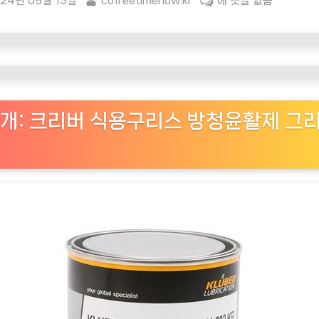
sted
By
[커
24년 05월 13일
coffeetimenow.kr
에 댓글 없음
피
타
임
나
우
ㅣ
개: 크리버 식용구리스 방청윤활제 그
인
기
상
품]
식
품
안
전
에
필
수: