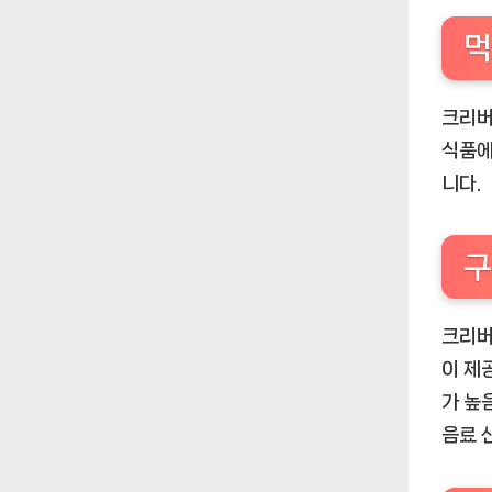
먹
크리버
식품에
니다.
구
크리버
이 제
가 높
음료 