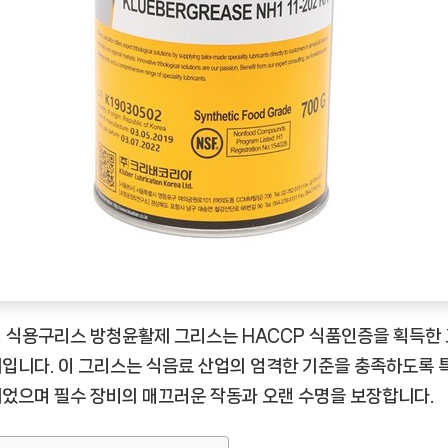
크
리
버
식
용
구
리
스
방
청
윤
활
제
 식용구리스 방청윤활제 그리스는 HACCP 식품인증을 획득한
그
입니다. 이 그리스는 식음료 산업의 엄격한 기준을 충족하도록 
리
었으며 필수 장비의 매끄러운 작동과 오랜 수명을 보장합니다.
스
[CoffeeTimeNOW