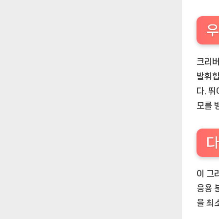
우
크리버
발휘합
다. 
모를 
다
이 그
응용 
을 최