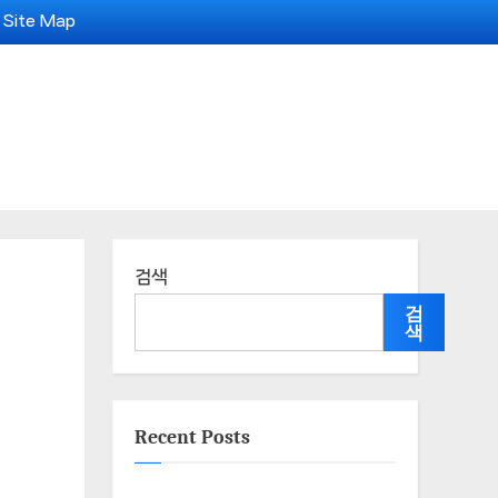
Site Map
검색
검
색
Recent Posts