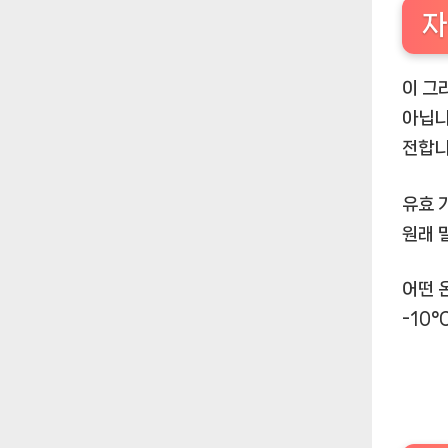
자
이 그
아닙니
전합니
유효 
원래 
어떤 
-10°