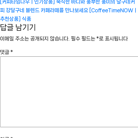
[커피타임나우ㅣ인기상품] 묵직한 바디와 풍부한 풍미의 달구네커
피 강달구네 블렌드 카페라떼를 만나보세요 [CoffeeTimeNOWㅣ
추천상품]
식품
답글 남기기
이메일 주소는 공개되지 않습니다.
필수 필드는
*
로 표시됩니다
댓글
*