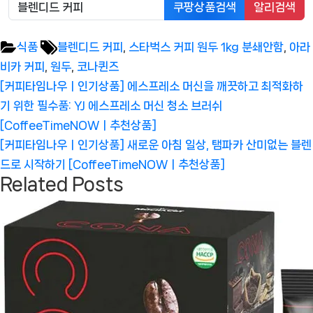
쿠팡상품검색
알리검색
Tags:
식품
블렌디드 커피
,
스타벅스 커피 원두 1kg 분쇄안함
,
아라
비카 커피
,
원두
,
코나퀸즈
글
Previous
[커피타임나우ㅣ인기상품] 에스프레소 머신을 깨끗하고 최적화하
탐
Post:
기 위한 필수품: YJ 에스프레소 머신 청소 브러쉬
색
[CoffeeTimeNOWㅣ추천상품]
Next
[커피타임나우ㅣ인기상품] 새로운 아침 일상, 탬파카 산미없는 블렌
Post:
드로 시작하기 [CoffeeTimeNOWㅣ추천상품]
Related Posts