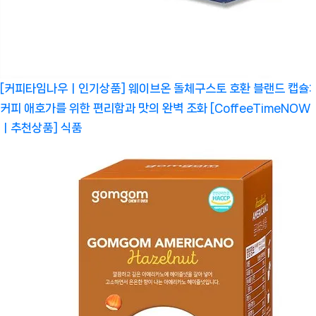
[커피타임나우ㅣ인기상품] 웨이브온 돌체구스토 호환 블랜드 캡슐:
커피 애호가를 위한 편리함과 맛의 완벽 조화 [CoffeeTimeNOW
ㅣ추천상품]
식품