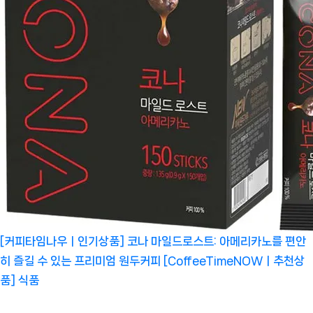
[커피타임나우ㅣ인기상품] 코나 마일드로스트: 아메리카노를 편안
히 즐길 수 있는 프리미엄 원두커피 [CoffeeTimeNOWㅣ추천상
품]
식품