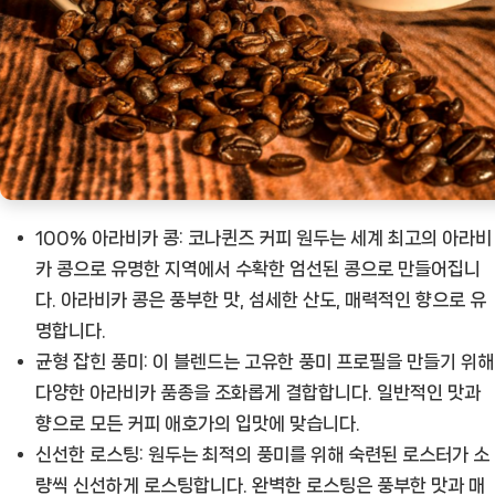
두
[CoffeeT
ㅣ
추
천
상
품]
100% 아라비카 콩:
코나퀸즈 커피 원두는 세계 최고의 아라비
카 콩으로 유명한 지역에서 수확한 엄선된 콩으로 만들어집니
다. 아라비카 콩은 풍부한 맛, 섬세한 산도, 매력적인 향으로 유
명합니다.
균형 잡힌 풍미:
이 블렌드는 고유한 풍미 프로필을 만들기 위해
다양한 아라비카 품종을 조화롭게 결합합니다. 일반적인 맛과
향으로 모든 커피 애호가의 입맛에 맞습니다.
신선한 로스팅:
원두는 최적의 풍미를 위해 숙련된 로스터가 소
량씩 신선하게 로스팅합니다. 완벽한 로스팅은 풍부한 맛과 매