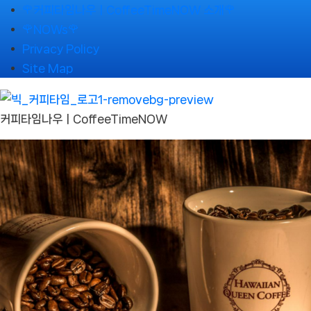
Skip
🌹커피타임나우ㅣCoffeeTimeNOW 소개🌹
to
🌹NOWs🌹
content
Privacy Policy
Site Map
커피타임나우ㅣCoffeeTimeNOW