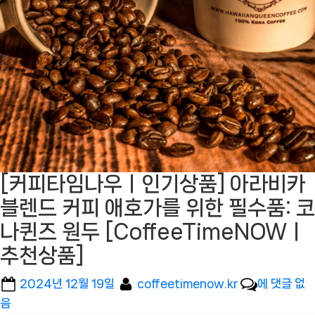
[커피타임나우ㅣ인기상품] 아라비카
블렌드 커피 애호가를 위한 필수품: 코
나퀸즈 원두 [CoffeeTimeNOWㅣ
추천상품]
Posted
By
[커
2024년 12월 19일
coffeetimenow.kr
에 댓글 없
on
피
음