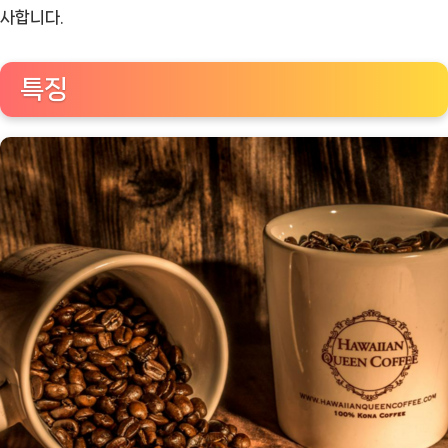
커
사합니다.
피
애
특징
호
가
를
위
한
필
수
품:
코
나
퀸
즈
원