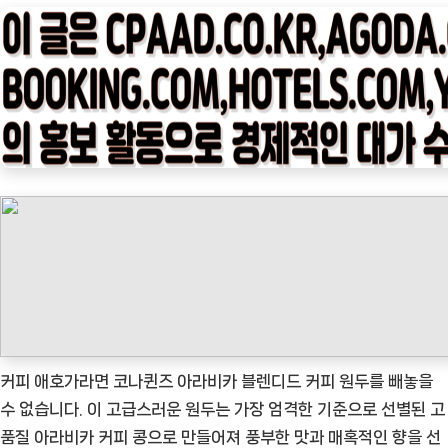
타
임
나
우
ㅣ
인
기
상
품]
아
라
비
카
블
커피 애호가라면 코나퀸즈 아라비카 블렌디드 커피 원두를 빼놓을
렌
수 없습니다. 이 고급스러운 원두는 가장 엄격한 기준으로 선별된 고
드
품질 아라비카 커피 콩으로 만들어져 풍부한 맛과 매혹적인 향을 선