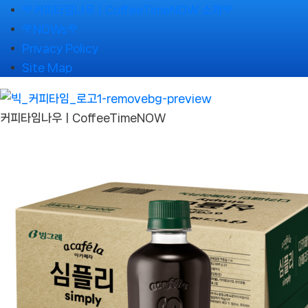
Skip
🌹커피타임나우ㅣCoffeeTimeNOW 소개🌹
to
🌹NOWs🌹
content
Privacy Policy
Site Map
커피타임나우ㅣCoffeeTimeNOW