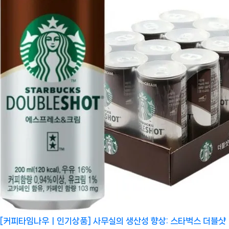
[커피타임나우ㅣ인기상품] 사무실의 생산성 향상: 스타벅스 더블샷