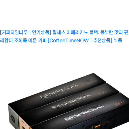
[커피타임나우ㅣ인기상품] 펄세스 아메리카노 블랙: 풍부한 맛과 편
리함이 조화를 이룬 커피 [CoffeeTimeNOWㅣ추천상품]
식품