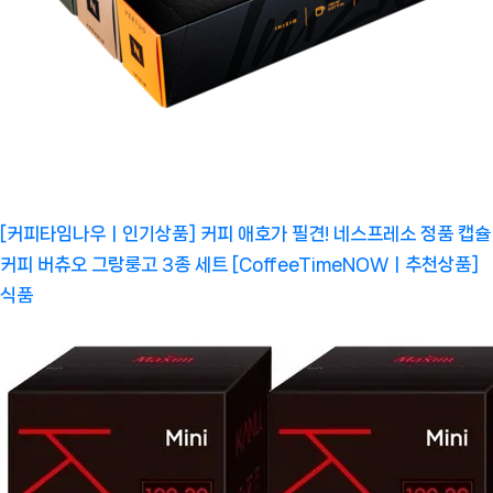
[커피타임나우ㅣ인기상품] 커피 애호가 필견! 네스프레소 정품 캡슐
커피 버츄오 그랑룽고 3종 세트 [CoffeeTimeNOWㅣ추천상품]
식품