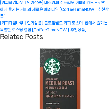
글
Previous
[커피타임나우ㅣ인기상품] 네스카페 수프리모 아메리카노 – 간편
탐
Post:
하게 즐기는 커피의 새로운 패러다임 [CoffeeTimeNOWㅣ추천상
색
품]
Next
[커피타임나우ㅣ인기상품] 블로썸월드 커피 로스터: 집에서 즐기는
Post:
특별한 로스팅 경험 [CoffeeTimeNOWㅣ추천상품]
Related Posts