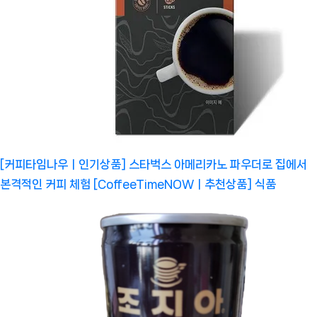
[커피타임나우ㅣ인기상품] 스타벅스 아메리카노 파우더로 집에서
본격적인 커피 체험 [CoffeeTimeNOWㅣ추천상품]
식품