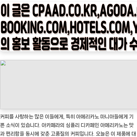
타
임
나
우
ㅣ
인
기
상
품]
아
카
페
라
심
커피를 사랑하는 많은 이들에게, 특히 아메리카노 마니아들에게 기
플
쁜 소식이 있습니다. 아카페라의 심플리 디카페인 아메리카노는 맛
리
과 편리함을 동시에 갖춘 고품질의 커피입니다. 오늘은 이 제품에 대