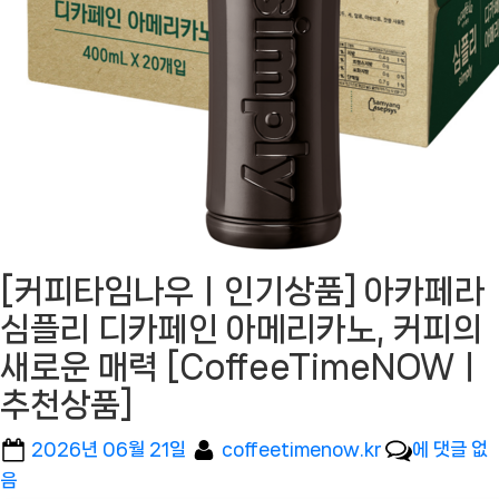
[커피타임나우ㅣ인기상품] 아카페라
심플리 디카페인 아메리카노, 커피의
새로운 매력 [CoffeeTimeNOWㅣ
추천상품]
Posted
By
[커
2026년 06월 21일
coffeetimenow.kr
에 댓글 없
on
피
음