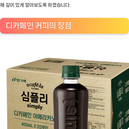
디
해 깊이 있게 알아보도록 하겠습니다.
카
페
디카페인 커피의 장점
인
아
메
리
카
노,
커
피
의
새
로
운
매