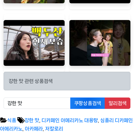
강한 맛 관련 상품검색
쿠팡상품검색
알리검색
Tags:
식품
강한 맛
,
디카페인 아메리카노 대용량
,
심플리 디카페인
아메리카노
,
아카페라
,
저칼로리