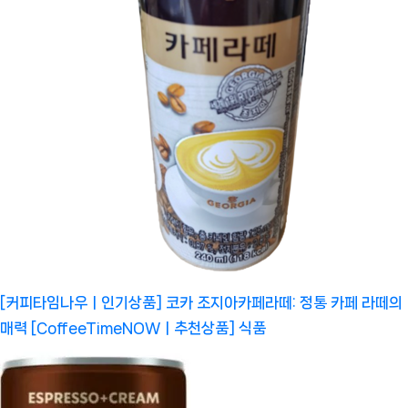
[커피타임나우ㅣ인기상품] 코카 조지아카페라떼: 정통 카페 라떼의
매력 [CoffeeTimeNOWㅣ추천상품]
식품