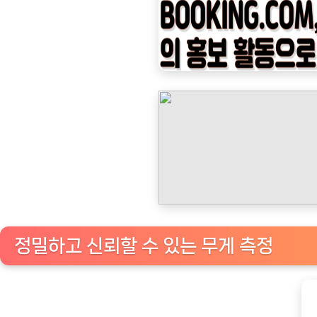
나
우
ㅣ
인
기
상
품]
아
쿠
바
커
피
정밀하고 신뢰할 수 있는 무게 측정
저
울
CS-
5010: