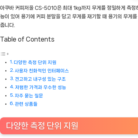
아쿠바 커피저울 CS-5010은 최대 1kg까지 무게를 정밀하게 측정하
의
능이 있어 용기에 커피 분말을 담고 무게를 재기할 때 용기의 무게를
필
줍니다.
수
품
Table of Contents
[Coffee
ㅣ
추
다양한 측정 단위 지원
천
사용자 친화적인 인터페이스
상
견고하고 내구성 있는 구조
품]
저렴한 가격과 우수한 성능
자주 묻는 질문
관련 상품들
다양한 측정 단위 지원