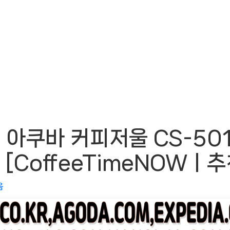
아쿠바 커피저울 CS-501
[CoffeeTimeNOWㅣ
음