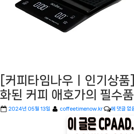
[커피타임나우ㅣ인기상품] 
화된 커피 애호가의 필수품 
Posted
By
[커
2024년 05월 13일
coffeetimenow.kr
에 댓글 없
on
피
타
임