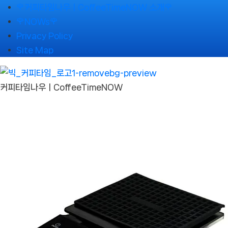
Skip
🌹커피타임나우ㅣCoffeeTimeNOW 소개🌹
to
🌹NOWs🌹
content
Privacy Policy
Site Map
커피타임나우ㅣCoffeeTimeNOW