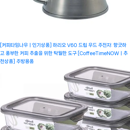
[커피타임나우ㅣ인기상품] 하리오 V60 드립 우드 주전자: 향긋하
고 풍부한 커피 추출을 위한 탁월한 도구 [CoffeeTimeNOWㅣ추
천상품]
주방용품