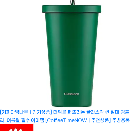
[커피타임나우ㅣ인기상품] 더위를 퍼뜨리는 글라스락 씬 빨대 텀블
러, 여름철 필수 아이템 [CoffeeTimeNOWㅣ추천상품]
주방용품