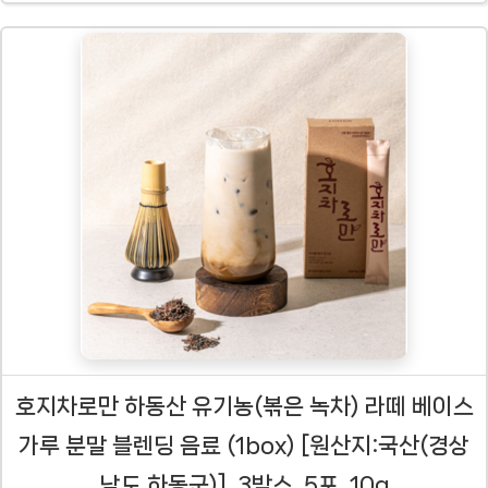
호지차로만 하동산 유기농(볶은 녹차) 라떼 베이스
가루 분말 블렌딩 음료 (1box) [원산지:국산(경상
남도 하동군)], 3박스, 5포, 10g