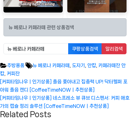
뉴 베로나 카페라떼 관련 상품검색
쿠팡상품검색
알리검색
Tags:
주방용품
뉴 베로나 카페라떼
,
도자기
,
안캅
,
카페라떼잔 안
캅
,
커피잔
글
Previous
[커피타임나우ㅣ인기상품] 졸음 쫓아내고 집중력 UP! 닥터헬퍼 포
탐
Post:
아워 졸음 캔디 [CoffeeTimeNOWㅣ추천상품]
색
Next
[커피타임나우ㅣ인기상품] 네스프레소 뷰 큐브 디스펜서: 커피 애호
Post:
가의 캡슐 정리 솔루션 [CoffeeTimeNOWㅣ추천상품]
Related Posts