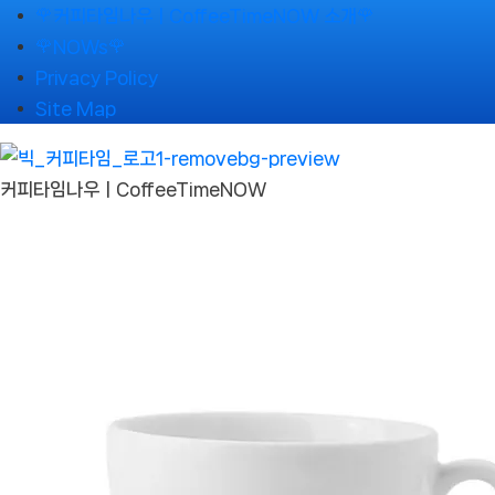
Skip
🌹커피타임나우ㅣCoffeeTimeNOW 소개🌹
to
🌹NOWs🌹
content
Privacy Policy
Site Map
커피타임나우ㅣCoffeeTimeNOW