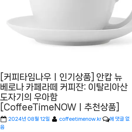
[커피타임나우ㅣ인기상품] 안캅 뉴
베로나 카페라떼 커피잔: 이탈리아산
도자기의 우아함
[CoffeeTimeNOWㅣ추천상품]
Posted
By
[커
2024년 08월 12일
coffeetimenow.kr
에 댓글 없
on
피
음