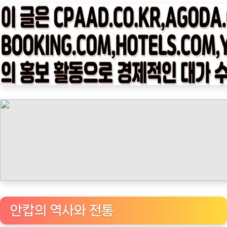
타
임
나
우
ㅣ
인
기
상
품]
안
캅
뉴
베
로
나
안캅의 역사와 전통
카