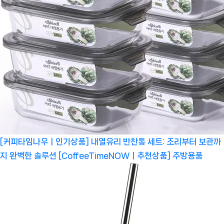
[커피타임나우ㅣ인기상품] 내열유리 반찬통 세트: 조리부터 보관까
지 완벽한 솔루션 [CoffeeTimeNOWㅣ추천상품]
주방용품