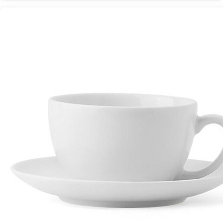
페
라
떼
커
피
잔:
이
탈
리
아
산
도
자
기
의
우