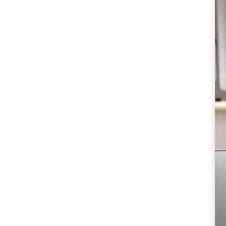
커
로
자
신
만
의
독
특
한
음
료
를
만
나
보
세