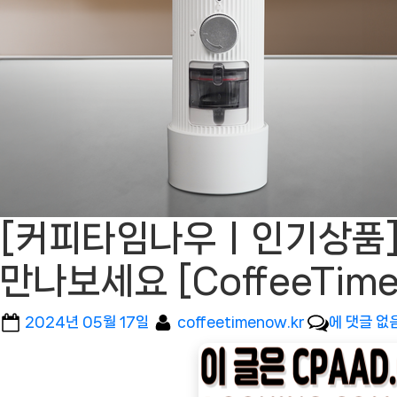
[커피타임나우ㅣ인기상품]
만나보세요 [CoffeeTi
Posted
By
[커
2024년 05월 17일
coffeetimenow.kr
에 댓글 없
on
피
타
임