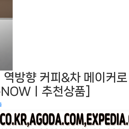
 역방향 커피&차 메이커로
meNOWㅣ추천상품]
음