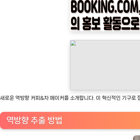
나
우
ㅣ
인
기
상
품]
역
방
향
커
새로운 역방향 커피&차 메이커를 소개합니다. 이 혁신적인 기구로 
피
&
역방향 추출 방법
차
메
이