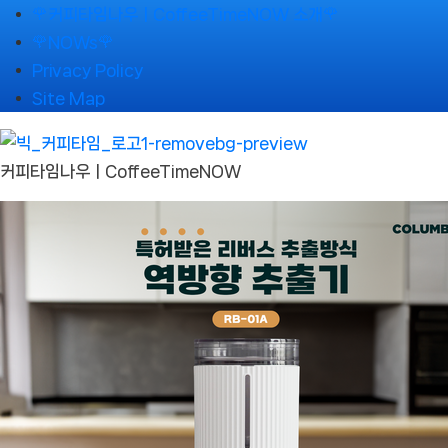
Skip
🌹커피타임나우ㅣCoffeeTimeNOW 소개🌹
to
🌹NOWs🌹
content
Privacy Policy
Site Map
커피타임나우ㅣCoffeeTimeNOW