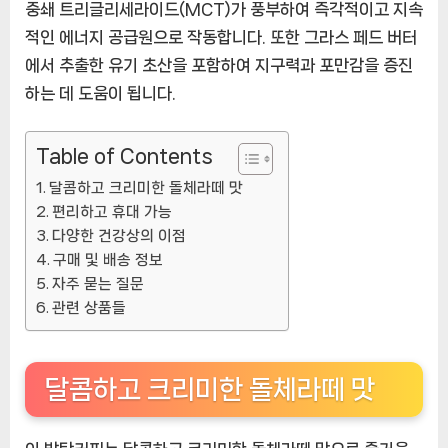
중쇄 트리글리세라이드(MCT)가 풍부하여 즉각적이고 지속
제
적인 에너지 공급원으로 작동합니다. 또한 그라스 페드 버터
[CoffeeTimeNOW
에서 추출한 유기 초산을 포함하여 지구력과 포만감을 증진
ㅣ
하는 데 도움이 됩니다.
추
천
상
Table of Contents
품]
달콤하고 크리미한 돌체라떼 맛
편리하고 휴대 가능
다양한 건강상의 이점
구매 및 배송 정보
자주 묻는 질문
관련 상품들
달콤하고 크리미한 돌체라떼 맛