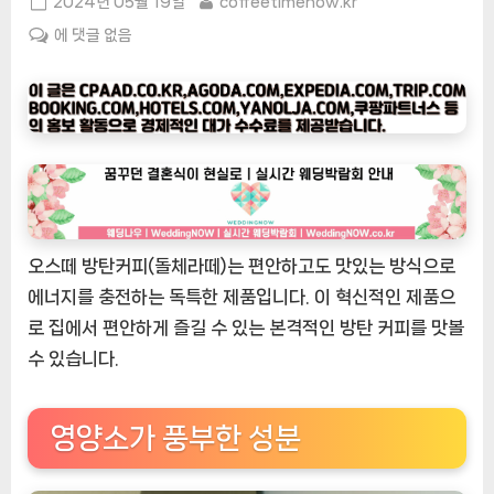
Posted
By
2024년 05월 19일
coffeetimenow.kr
on
[커
에 댓글 없음
피
타
임
나
우
ㅣ
인
기
오스떼 방탄커피(돌체라떼)는 편안하고도 맛있는 방식으로
상
에너지를 충전하는 독특한 제품입니다. 이 혁신적인 제품으
품]
오
로 집에서 편안하게 즐길 수 있는 본격적인 방탄 커피를 맛볼
스
수 있습니다.
떼
방
탄
영양소가 풍부한 성분
커
피