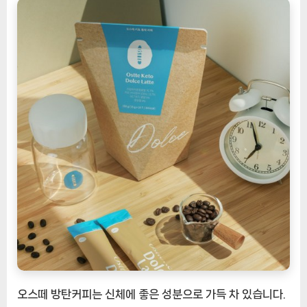
(돌
체
라
떼):
집
에
서
편
안
하
게
즐
기
는
에
너
지
충
오스떼 방탄커피는 신체에 좋은 성분으로 가득 차 있습니다.
전