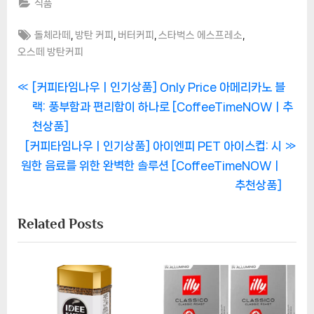
식품
Tags:
,
,
,
,
돌체라떼
방탄 커피
버터커피
스타벅스 에스프레소
오스떼 방탄커피
글
P
[커피타임나우ㅣ인기상품] Only Price 아메리카노 블
r
랙: 풍부함과 편리함이 하나로 [CoffeeTimeNOWㅣ추
탐
e
천상품]
색
N
v
[커피타임나우ㅣ인기상품] 아이엔피 PET 아이스컵: 시
e
i
원한 음료를 위한 완벽한 솔루션 [CoffeeTimeNOWㅣ
x
o
추천상품]
t
u
Related Posts
P
s
o
P
s
o
t
s
:
t