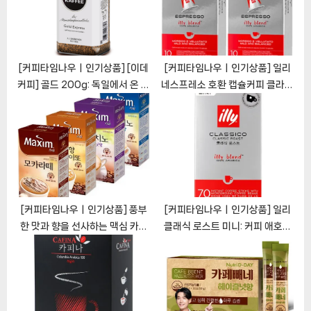
:
[커피타임나우ㅣ인기상품] [이데
[커피타임나우ㅣ인기상품] 일리
커피] 골드 200g: 독일에서 온 고
네스프레소 호환 캡슐커피 클라시
품질 커피의 세계
코: 풍부한 향과 깊은 맛
[CoffeeTimeNOWㅣ추천상
[CoffeeTimeNOWㅣ추천상
품]
품]
[커피타임나우ㅣ인기상품] 풍부
[커피타임나우ㅣ인기상품] 일리
한 맛과 향을 선사하는 맥심 카페
클래식 로스트 미니: 커피 애호가
컬렉션 [CoffeeTimeNOWㅣ
를 위한 최상의 선택
추천상품]
[CoffeeTimeNOWㅣ추천상
품]