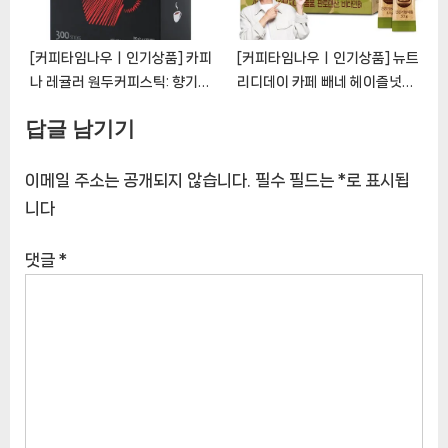
[커피타임나우ㅣ인기상품] 카피
[커피타임나우ㅣ인기상품] 뉴트
나 레귤러 원두커피스틱: 향기로
리디데이 카페 빼네 헤이즐넛향:
운 아메리카노를 즐기는 완벽한
풍부한 맛과 편리함의 결합
답글 남기기
선택 [CoffeeTimeNOWㅣ추
[CoffeeTimeNOWㅣ추천상
천상품]
품]
이메일 주소는 공개되지 않습니다.
필수 필드는
*
로 표시됩
니다
댓글
*