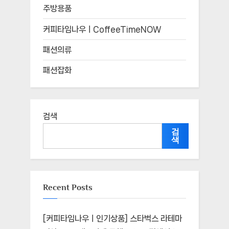
주방용품
커피타임나우ㅣCoffeeTimeNOW
패션의류
패션잡화
검색
검
색
Recent Posts
[커피타임나우ㅣ인기상품] 스타벅스 라테마