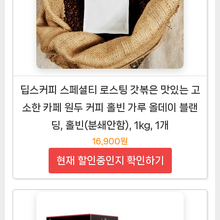
딥스커피 스페셜티 로스팅 갓볶은 맛있는 고
소한 카페 원두 커피 홀빈 가루 올데이 블랜
딩, 홀빈(분쇄안함), 1kg, 1개
16,900원
현재 할인중인지 확인하기