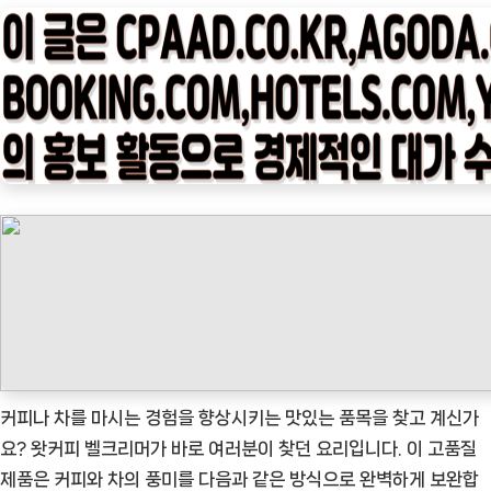
타
임
나
우
ㅣ
인
기
상
품]
왓
커
피
벨
크
커피나 차를 마시는 경험을 향상시키는 맛있는 품목을 찾고 계신가
리
요? 왓커피 벨크리머가 바로 여러분이 찾던 요리입니다. 이 고품질
머:
제품은 커피와 차의 풍미를 다음과 같은 방식으로 완벽하게 보완합