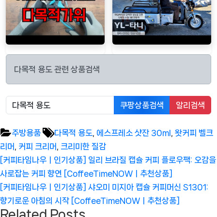
다목적 용도 관련 상품검색
쿠팡상품검색
알리검색
Tags:
주방용품
다목적 용도
,
에스프레소 샷잔 30ml
,
왓커피 벨크
리머
,
커피 크리머
,
크리미한 질감
글
Previous
[커피타임나우ㅣ인기상품] 일리 브라질 캡슐 커피 플로우팩: 오감을
탐
Post:
사로잡는 커피 향연 [CoffeeTimeNOWㅣ추천상품]
색
Next
[커피타임나우ㅣ인기상품] 샤오미 미지아 캡슐 커피머신 S1301:
Post:
향기로운 아침의 시작 [CoffeeTimeNOWㅣ추천상품]
Related Posts