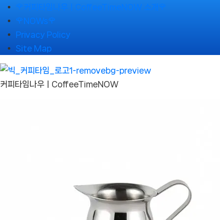
Skip
🌹커피타임나우ㅣCoffeeTimeNOW 소개🌹
to
🌹NOWs🌹
content
Privacy Policy
Site Map
커피타임나우ㅣCoffeeTimeNOW