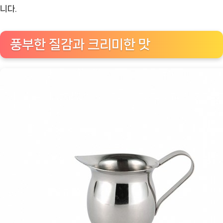
커
니다.
피
와
풍부한 질감과 크리미한 맛
차
의
풍
미
를
향
상
시
키
는
필
수
품