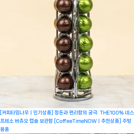
[커피타임나우ㅣ인기상품] 정돈과 편리함의 궁극: THE100% 네스
프레소 버츄오 캡슐 보관함 [CoffeeTimeNOWㅣ추천상품]
주방
용품