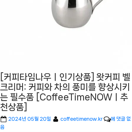
[커피타임나우ㅣ인기상품] 왓커피 벨
크리머: 커피와 차의 풍미를 향상시키
는 필수품 [CoffeeTimeNOWㅣ추
천상품]
Posted
By
[커
2024년 05월 20일
coffeetimenow.kr
에 댓글 없
on
피
음