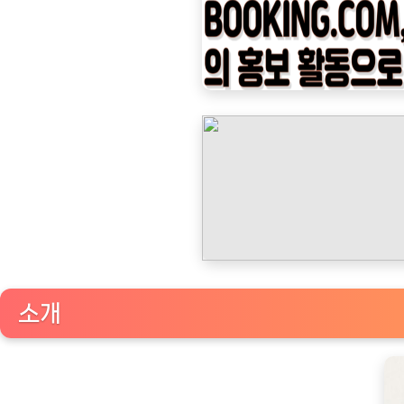
나
우
ㅣ
인
기
상
품]
원
스
커
피
콩
소개
빵
창
업
풀