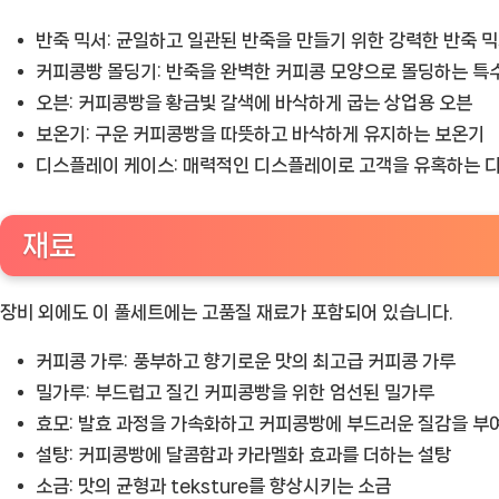
반죽 믹서:
균일하고 일관된 반죽을 만들기 위한 강력한 반죽 
커피콩빵 몰딩기:
반죽을 완벽한 커피콩 모양으로 몰딩하는 특
오븐:
커피콩빵을 황금빛 갈색에 바삭하게 굽는 상업용 오븐
보온기:
구운 커피콩빵을 따뜻하고 바삭하게 유지하는 보온기
디스플레이 케이스:
매력적인 디스플레이로 고객을 유혹하는 
재료
장비 외에도 이 풀세트에는 고품질 재료가 포함되어 있습니다.
커피콩 가루:
풍부하고 향기로운 맛의 최고급 커피콩 가루
밀가루:
부드럽고 질긴 커피콩빵을 위한 엄선된 밀가루
효모:
발효 과정을 가속화하고 커피콩빵에 부드러운 질감을 부
설탕:
커피콩빵에 달콤함과 카라멜화 효과를 더하는 설탕
소금:
맛의 균형과 teksture를 향상시키는 소금