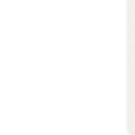
세
트:
꿈
의
카
페
를
열
기
위
한
완
벽
한
솔
루