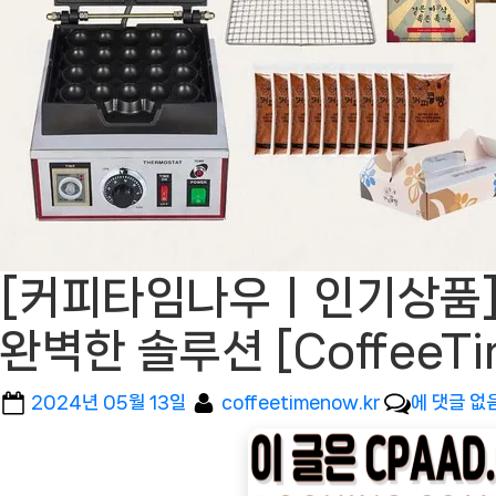
[커피타임나우ㅣ인기상품] 
완벽한 솔루션 [Coffee
Posted
By
[커
2024년 05월 13일
coffeetimenow.kr
에 댓글 없
on
피
타
임