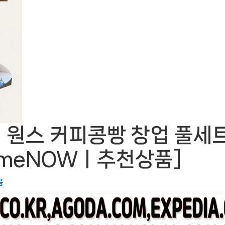
원스 커피콩빵 창업 풀세트
TimeNOWㅣ추천상품]
음