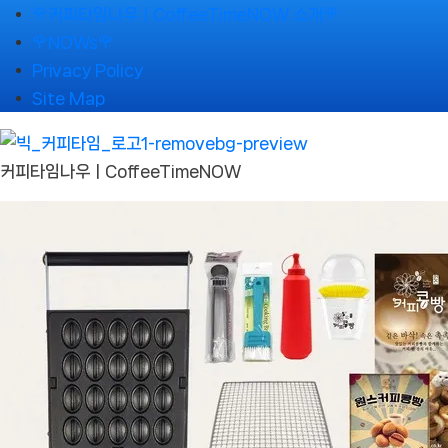
Skip
🌹커피타임나우ㅣCoffeeTimeNOW 소개🌹
to
🌹NOWs🌹
content
Privacy Policy
Site Map
커피타임나우ㅣCoffeeTimeNOW