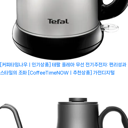
[커피타임나우ㅣ인기상품] 테팔 올레아 무선 전기주전자: 편리성과
스타일의 조화 [CoffeeTimeNOWㅣ추천상품]
가전디지털