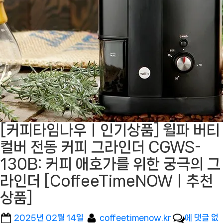
[커피타임나우ㅣ인기상품] 윌파 버티
컬버 전동 커피 그라인더 CGWS-
130B: 커피 애호가를 위한 궁극의 그
라인더 [CoffeeTimeNOWㅣ추천
상품]
Posted
By
[커
2025년 02월 14일
coffeetimenow.kr
에 댓글 없