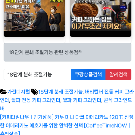
18단계 분쇄 조절기능 관련 상품검색
쿠팡상품검색
알리검색
Tags:
가전디지털
18단계 분쇄 조절기능
,
버티컬버 전동 커피 그라
인더
,
윌파 전동 커피 그라인더
,
윌파 커피 그라인더
,
콘식 그라인드
버
글
Previous
[커피타임나우ㅣ인기상품] 카누 미니 다크 아메리카노 120T: 진정
탐
Post:
한 아메리카노 애호가를 위한 완벽한 선택 [CoffeeTimeNOWㅣ
색
추천상품]