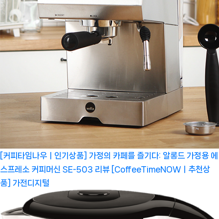
[커피타임나우ㅣ인기상품] 가정의 카페를 즐기다: 알롱드 가정용 에
스프레소 커피머신 SE-503 리뷰 [CoffeeTimeNOWㅣ추천상
품]
가전디지털