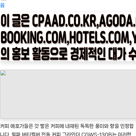
on
피
음
타
임
나
우
ㅣ
인
기
상
품]
윌
파
버
티
컬
커피 애호가들은 갓 빻은 커피에 내재된 독특한 풍미와 향을 인정합
버
니다. 윌파 버티컬버 전동 커피 그라인더 CGWS-130B는 이러한