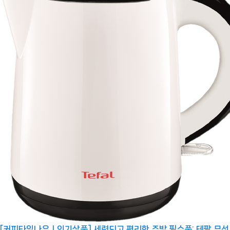
[커피타임나우ㅣ인기상품] 세련되고 편리한 주방 필수품: 테팔 무선