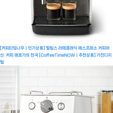
[커피타임나우ㅣ인기상품] 필립스 라떼클래식 에스프레소 커피머
신: 커피 애호가의 천국 [CoffeeTimeNOWㅣ추천상품]
가전디지
털