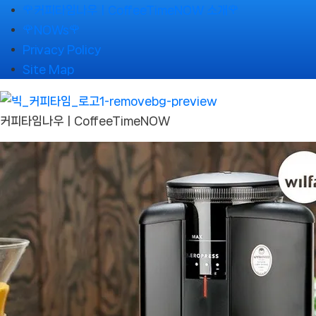
Skip
🌹커피타임나우ㅣCoffeeTimeNOW 소개🌹
to
🌹NOWs🌹
content
Privacy Policy
Site Map
커피타임나우ㅣCoffeeTimeNOW