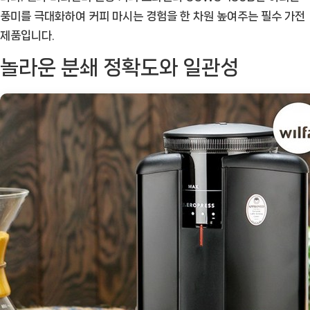
전
풍미를 극대화하여 커피 마시는 경험을 한 차원 높여주는 필수 가전
동
제품입니다.
커
놀라운 분쇄 정확도와 일관성
피
그
라
인
더
CGWS-
130B:
커
피
애
호
가
를