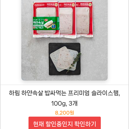
하림 하얀속살 밥싸먹는 프리미엄 슬라이스햄,
100g, 3개
8,200원
현재 할인중인지 확인하기