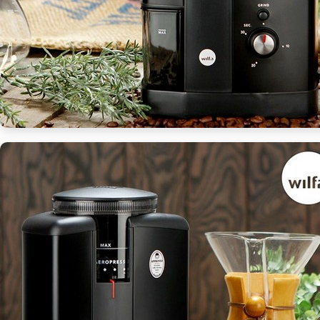
위
한
궁
극
의
그
라
인
더
[Coffee
ㅣ
추
천
상
품]