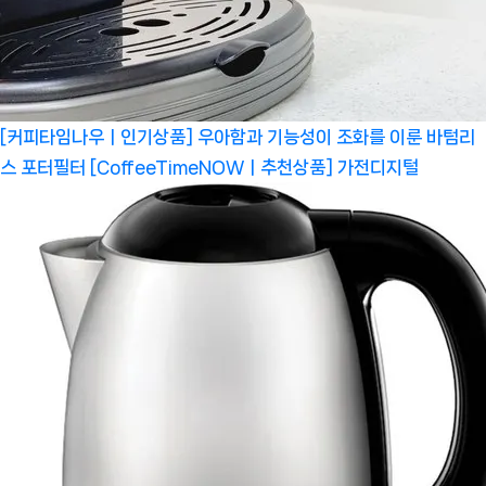
[커피타임나우ㅣ인기상품] 우아함과 기능성이 조화를 이룬 바텀리
스 포터필터 [CoffeeTimeNOWㅣ추천상품]
가전디지털