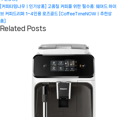
Next
[커피타임나우ㅣ인기상품] 고품질 커피를 위한 필수품: 웨어드 하이
Post:
브 커피드리퍼 1~4인용 로즈골드 [CoffeeTimeNOWㅣ추천상
품]
Related Posts