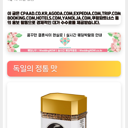
피
타
임
나
우
ㅣ
인
기
상
독일의 정통 맛
품]
[이
데
커
피]
골
드
200g:
독