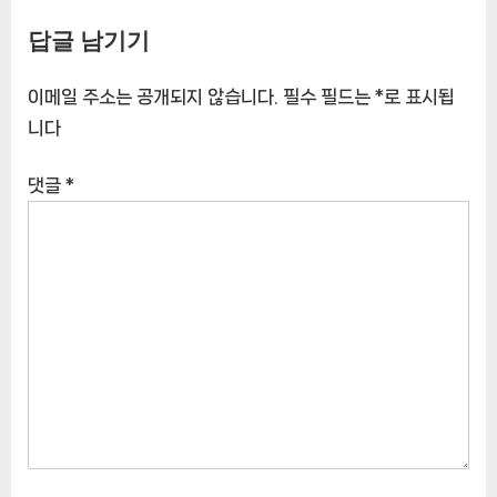
풍부함의 조화
파우더, 1kg
답글 남기기
[CoffeeTimeNOWㅣ추천상
[CoffeeTimeNOWㅣ추천상
품]
품]
이메일 주소는 공개되지 않습니다.
필수 필드는
*
로 표시됩
니다
댓글
*