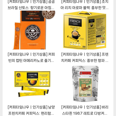
[커피타임나우ㅣ인기상품] 곰곰
[커피타임나우ㅣ인기상품] 조지
브라질 산토스: 향기로운 아침을
아 리치 아로마 블랙: 풍부한 맛과
위한 완벽한 동반자
상쾌함의 조화
[CoffeeTimeNOWㅣ추천상
[CoffeeTimeNOWㅣ추천상
품]
품]
[커피타임나우ㅣ인기상품] 커피
[커피타임나우ㅣ인기상품] 프렌
빈의 캡틴 아메리카노로 즐기는
치카페 커피믹스: 풍부한 향과 매
풍부한 아메리카노 경험
력적인 맛의 결합
[CoffeeTimeNOWㅣ추천상
[CoffeeTimeNOWㅣ추천상
품]
품]
[커피타임나우ㅣ인기상품] 남양
[커피타임나우ㅣ인기상품] 바리
프렌치카페 커피믹스: 편리함과
스타퀸 1987 레트로 다방커피