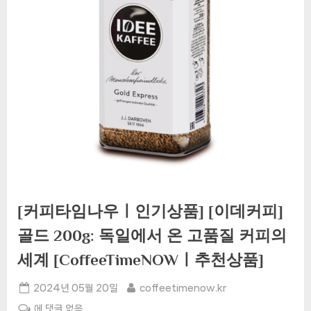
[커피타임나우ㅣ인기상품] [이데커피]
골드 200g: 독일에서 온 고품질 커피의
세계 [CoffeeTimeNOWㅣ추천상품]
Posted
By
2024년 05월 20일
coffeetimenow.kr
on
[커
에 댓글 없음