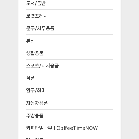
도서/음반
로켓프레시
문구/사무용품
뷰티
생활용품
스포츠/레저용품
식품
완구/취미
자동차용품
주방용품
커피타임나우ㅣCoffeeTimeNOW