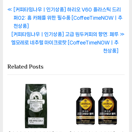
글
P
[커피타임나우ㅣ인기상품] 하리오 V60 플라스틱 드리
r
퍼02: 홈 카페를 위한 필수품 [CoffeeTimeNOWㅣ추
탐
e
천상품]
색
N
v
[커피타임나우ㅣ인기상품] 고급 원두커피의 향연: 페루
e
i
엘모레로 네추럴 마이크로랏 [CoffeeTimeNOWㅣ추
x
o
천상품]
t
u
Related Posts
P
s
o
P
s
o
t
s
:
t
: