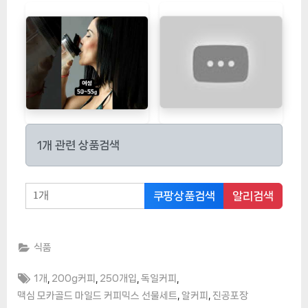
1개 관련 상품검색
쿠팡상품검색
알리검색
식품
Tags:
,
,
,
,
1개
200g커피
250개입
독일커피
,
,
맥심 모카골드 마일드 커피믹스 선물세트
알커피
진공포장