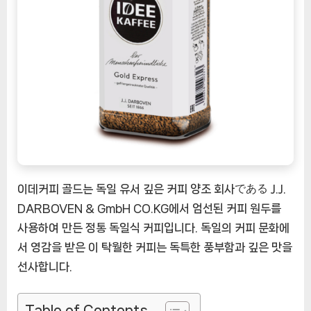
일
에
서
온
고
품
질
커
피
의
세
계
이데커피 골드는 독일 유서 깊은 커피 양조 회사である J.J.
[CoffeeTimeNOW
DARBOVEN & GmbH CO.KG에서 엄선된 커피 원두를
ㅣ
사용하여 만든 정통 독일식 커피입니다. 독일의 커피 문화에
추
서 영감을 받은 이 탁월한 커피는 독특한 풍부함과 깊은 맛을
천
선사합니다.
상
품]
Table of Contents