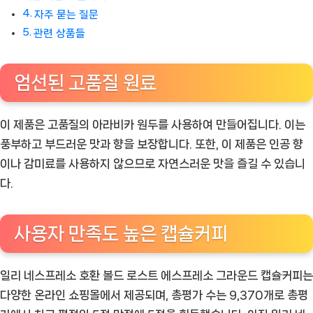
로
자주 묻는 질문
퍼
관련 상품들
진
다
엄선된 고품질 원료
[Coffee
ㅣ
이 제품은 고품질의 아라비카 원두를 사용하여 만들어집니다. 이는
추
풍부하고 부드러운 맛과 향을 보장합니다. 또한, 이 제품은 인공 향
천
이나 감미료를 사용하지 않으므로 자연스러운 맛을 즐길 수 있습니
상
다.
품]
사용자 만족도 높은 캡슐커피
일리 네스프레소 호환 볼드 로스트 에스프레소 그라운드 캡슐커피는
다양한 온라인 쇼핑몰에서 제공되며, 총평가 수는 9,370개로 총평