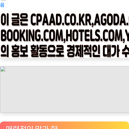
on
피
음
타
임
나
우
ㅣ
인
기
상
품]
일
리
네
스
프
레