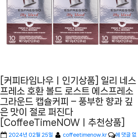
[커피타임나우ㅣ인기상품] 일리 네스
프레소 호환 볼드 로스트 에스프레소
그라운드 캡슐커피 – 풍부한 향과 깊
은 맛이 절로 퍼진다
[CoffeeTimeNOWㅣ추천상품]
Posted
By
[커
2024년 02월 25일
coffeetimenow.kr
에 댓글 없