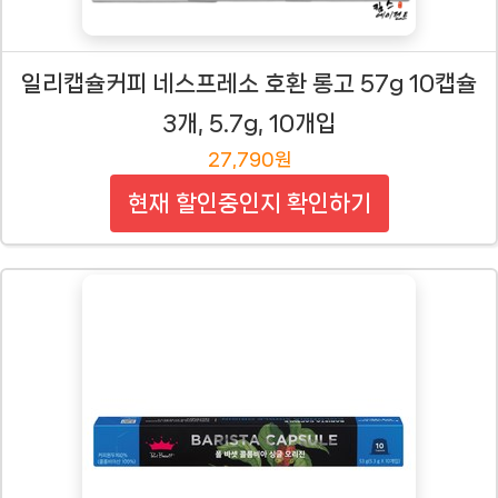
일리캡슐커피 네스프레소 호환 롱고 57g 10캡슐
3개, 5.7g, 10개입
27,790원
현재 할인중인지 확인하기