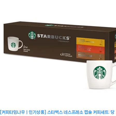
[커피타임나우ㅣ인기상품] 스타벅스 네스프레소 캡슐 커피세트: 당