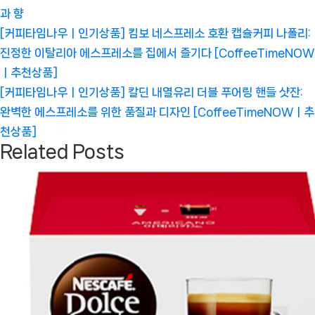
과 향
글
Previous
[커피타임나우ㅣ인기상품] 킴보 네스프레소 호환 캡슐커피 나폴리:
탐
Post:
진정한 이탈리아 에스프레소를 집에서 즐기다 [CoffeeTimeNOW
색
ㅣ추천상품]
Next
[커피타임나우ㅣ인기상품] 칼딘 내열유리 더블 푸어링 핸들 샷잔:
Post:
완벽한 에스프레소를 위한 품질과 디자인 [CoffeeTimeNOWㅣ추
천상품]
Related Posts