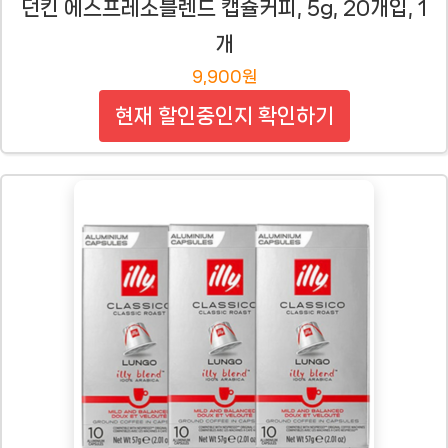
던킨 에스프레소블렌드 캡슐커피, 5g, 20개입, 1
개
9,900원
현재 할인중인지 확인하기