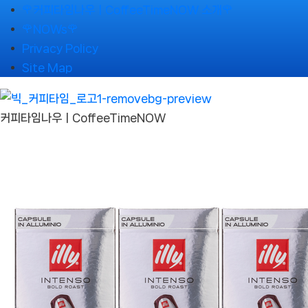
Skip
🌹커피타임나우ㅣCoffeeTimeNOW 소개🌹
to
🌹NOWs🌹
content
Privacy Policy
Site Map
커피타임나우ㅣCoffeeTimeNOW