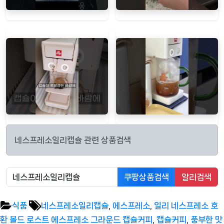
네스프레소일리캡슐 관련 상품검색
쿠팡상품검색
알리검색
Tags:
식품
네스프레소일리캡슐
,
에스프레소
,
일리 네스프레소 호
환 볼드 로스트 에스프레소 그라운드 캡슐커피
,
캡슐커피
,
풍부한 맛