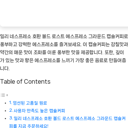
드
캡
슐
커
일리 네스프레소 호환 볼드 로스트 에스프레소 그라운드 캡슐커피로
피
풍부하고 강력한 에스프레소를 즐겨보세요. 이 캡슐커피는 감칠맛과
–
약간의 매운 맛이 조화를 이룬 풍부한 맛을 제공합니다. 또한, 깊이
풍
가 있는 맛과 향은 에스프레소를 느끼기 가장 좋은 음료로 만들어줍
부
니다.
한
향
Table of Contents
과
깊
은
엄선된 고품질 원료
맛
사용자 만족도 높은 캡슐커피
이
일리 네스프레소 호환 볼드 로스트 에스프레소 그라운드 캡슐커
절
피를 지금 주문하세요!