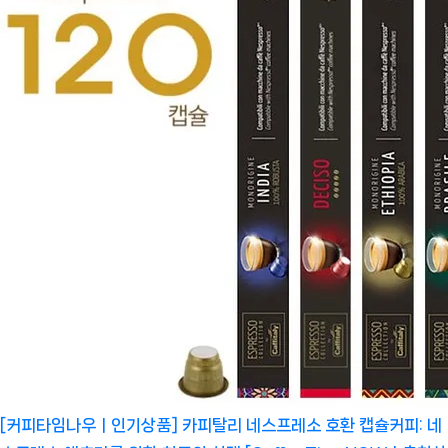
[커피타임나우ㅣ인기상품] 카피탈리 네스프레소 호환 캡슐커피: 네