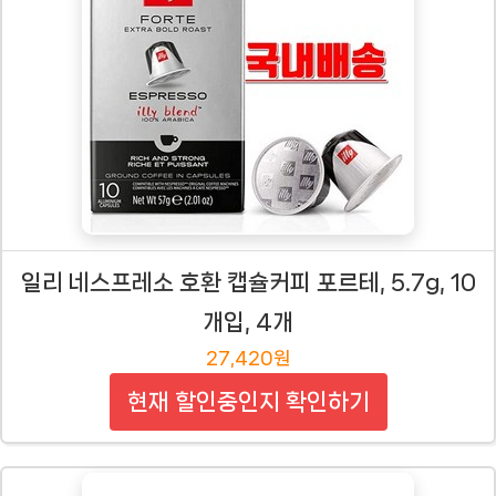
일리 네스프레소 호환 캡슐커피 포르테, 5.7g, 10
개입, 4개
27,420원
현재 할인중인지 확인하기