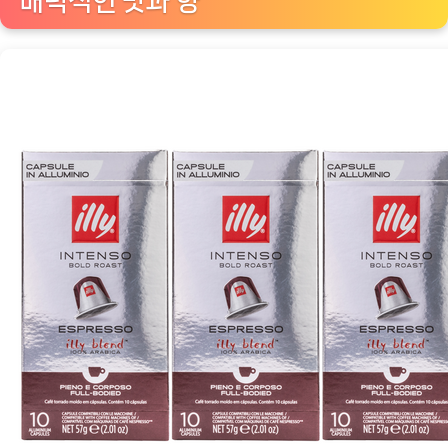
매력적인 맛과 향
소
호
환
볼
드
로
스
트
에
스
프
레
소
그
라
운