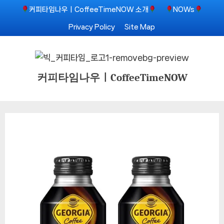
Skip
커피타임나우ㅣCoffeeTimeNOW 소개
NOWs
to
Privacy Policy
Site Map
content
커피타임나우ㅣCoffeeTimeNOW