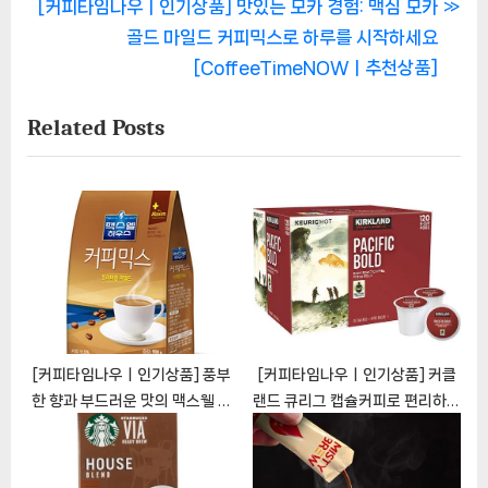
색
N
v
[커피타임나우ㅣ인기상품] 맛있는 모카 경험: 맥심 모카
e
i
골드 마일드 커피믹스로 하루를 시작하세요
x
o
[CoffeeTimeNOWㅣ추천상품]
t
u
Related Posts
P
s
o
P
s
o
t
s
:
t
:
[커피타임나우ㅣ인기상품] 풍부
[커피타임나우ㅣ인기상품] 커클
한 향과 부드러운 맛의 맥스웰 하
랜드 큐리그 캡슐커피로 편리하고
우스 프리미엄 마일드
풍부한 커피 경험을 누려보세요
[CoffeeTimeNOWㅣ추천상
[CoffeeTimeNOWㅣ추천상
품]
품]