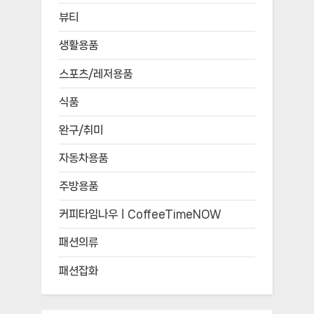
뷰티
생활용품
스포츠/레저용품
식품
완구/취미
자동차용품
주방용품
커피타임나우ㅣCoffeeTimeNOW
패션의류
패션잡화