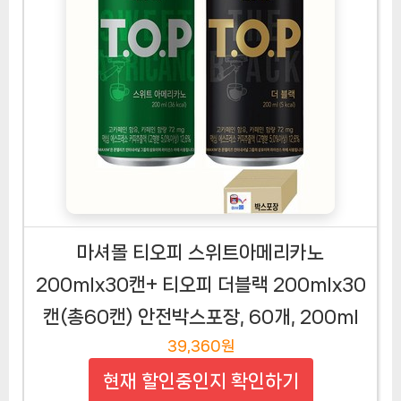
마셔몰 티오피 스위트아메리카노
200mlx30캔+ 티오피 더블랙 200mlx30
캔(총60캔) 안전박스포장, 60개, 200ml
39,360원
현재 할인중인지 확인하기