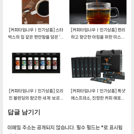
[커피타임나우ㅣ인기상품] 스타
[커피타임나우ㅣ인기상품] 편리
벅스의 집 같은 편안함을 담은 ‘비
하고 향긋한 아침을 위한 미스티
아 하우스 블렌드’: 집에서 즐기는
브루 케냐AA 콜드브루 커피액상
커피 천국 [CoffeeTimeNOW
스틱 [CoffeeTimeNOWㅣ추
ㅣ추천상품]
천상품]
[커피타임나우ㅣ인기상품] 오리
[커피타임나우ㅣ인기상품] 톡샷
진 블렌딩의 향긋한 세계: 보르딘
에스프레소, 진정한 커피 애호가
투샷커피세트 리뷰
를 위한 고급 액상 커피
답글 남기기
[CoffeeTimeNOWㅣ추천상
[CoffeeTimeNOWㅣ추천상
품]
품]
이메일 주소는 공개되지 않습니다.
필수 필드는
*
로 표시됩