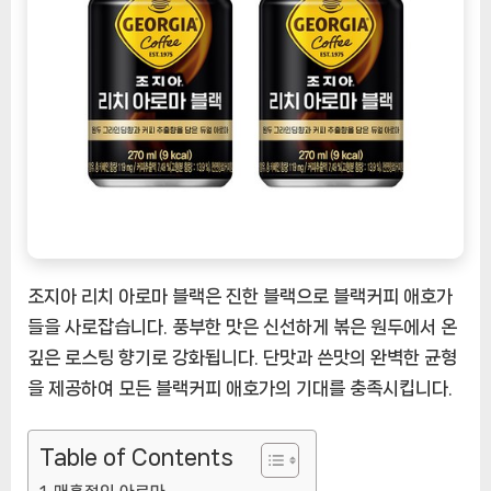
한
블
랙
의
강
렬
한
맛
과
향
[CoffeeTimeNOW
ㅣ
조지아 리치 아로마 블랙은 진한 블랙으로 블랙커피 애호가
추
들을 사로잡습니다. 풍부한 맛은 신선하게 볶은 원두에서 온
천
깊은 로스팅 향기로 강화됩니다. 단맛과 쓴맛의 완벽한 균형
상
을 제공하여 모든 블랙커피 애호가의 기대를 충족시킵니다.
품]
Table of Contents