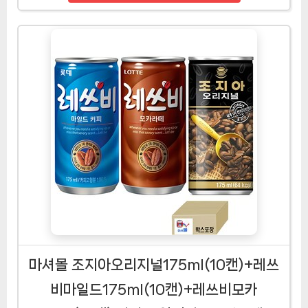
마셔몰 조지아오리지널175ml(10캔)+레쓰
비마일드175ml(10캔)+레쓰비모카