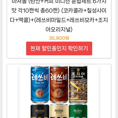
마셔몰 (탄산+커피 미니캔 혼합세트 6가지
맛 각10캔씩 총60캔) (코카콜라+칠성사이
다+맥콜)+(레쓰비마일드+레쓰비모카+조지
아오리지널)
35,900원
현재 할인중인지 확인하기