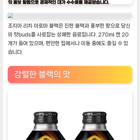
나
우
ㅣ
조지아 리치 아로마 블랙은 진한 블랙과 풍부한 향으로 당신
인
의 맛buds를 사로잡는 상쾌한 음료입니다. 270ml 캔 20
기
개가 들어 있으며, 편안한 집에서나 이동 중에도 즐길 수 있
상
품]
습니다.
조
지
강렬한 블랙의 맛
아
리
치
아
로
마
블
랙:
진