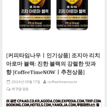
[커피타임나우ㅣ인기상품] 조지아 리치
아로마 블랙: 진한 블랙의 강렬한 맛과
향 [CoffeeTimeNOWㅣ추천상품]
Posted
By
2024년 05월 17일
coffeetimenow.kr
on
[커
에 댓글 없음
피
타
임