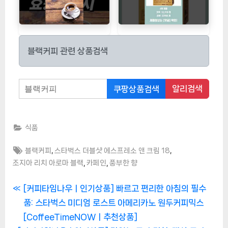
블랙커피 관련 상품검색
알리검색
쿠팡상품검색
식품
Tags:
,
,
블랙커피
스타벅스 더블샷 에스프레소 앤 크림 18
,
,
조지아 리치 아로마 블랙
카페인
풍부한 향
글
P
[커피타임나우ㅣ인기상품] 빠르고 편리한 아침의 필수
r
품: 스타벅스 미디엄 로스트 아메리카노 원두커피믹스
탐
e
[CoffeeTimeNOWㅣ추천상품]