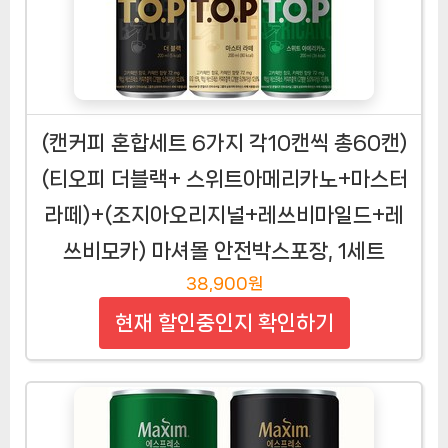
(캔커피 혼합세트 6가지 각10캔씩 총60캔)
(티오피 더블랙+ 스위트아메리카노+마스터
라떼)+(조지아오리지널+레쓰비마일드+레
쓰비모카) 마셔몰 안전박스포장, 1세트
38,900원
현재 할인중인지 확인하기