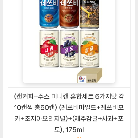
(캔커피+주스 미니캔 혼합세트 6가지맛 각
10캔씩 총60캔) (레쓰비마일드+레쓰비모
카+조지아오리지널)+(제주감귤+사과+포
도), 175ml