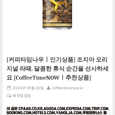
[커피타임나우ㅣ인기상품] 조지아 오리
지널 라떼, 달콤한 휴식 순간을 선사하세
요 [CoffeeTimeNOWㅣ추천상품]
Posted
By
2024년 05월 20일
coffeetimenow.kr
on
[커
에 댓글 없음
피
타
임