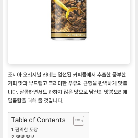
한
휴
식
순
간
을
선
사
하
세
조지아 오리지널 라떼는 엄선된 커피콩에서 추출한 풍부한
요
[CoffeeTimeNOW
커피 맛과 부드럽고 크리미한 우유의 균형을 완벽하게 맞춥
ㅣ
니다. 달콤하면서도 과하지 않은 맛으로 당신의 맛봉오리에
추
달콤함을 더해 줄 것입니다.
천
상
Table of Contents
품]
편리한 포장
영양 정보