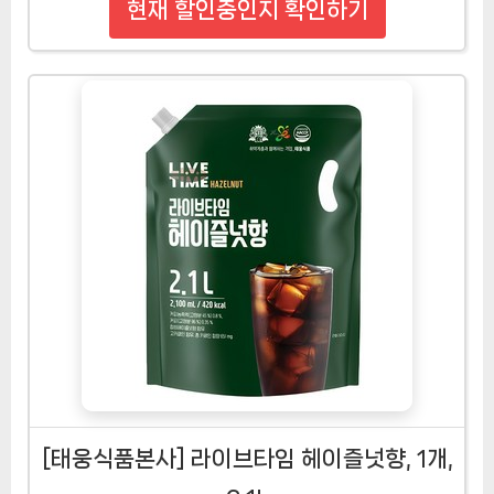
현재 할인중인지 확인하기
[태웅식품본사] 라이브타임 헤이즐넛향, 1개,