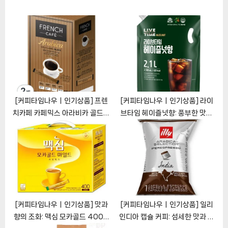
s
o
t
s
:
t
:
[커피타임나우ㅣ인기상품] 프렌
[커피타임나우ㅣ인기상품] 라이
치카페 카페믹스 아라비카 골드라
브타임 헤이즐넛향: 풍부한 맛과
벨 블랙: 절묘한 블랙커피의 맛과
크리미한 질감
향 [CoffeeTimeNOWㅣ추천
[CoffeeTimeNOWㅣ추천상
상품]
품]
[커피타임나우ㅣ인기상품] 맛과
[커피타임나우ㅣ인기상품] 일리
향의 조화: 맥심 모카골드 400T
인디아 캡슐 커피: 섬세한 맛과 편