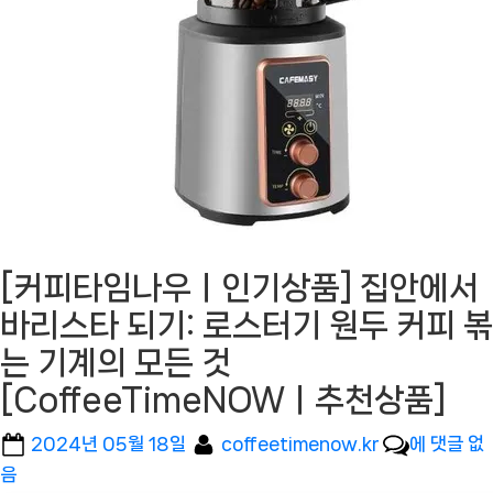
[커피타임나우ㅣ인기상품] 집안에서
바리스타 되기: 로스터기 원두 커피 볶
는 기계의 모든 것
[CoffeeTimeNOWㅣ추천상품]
Posted
By
[커
2024년 05월 18일
coffeetimenow.kr
에 댓글 없
on
피
음