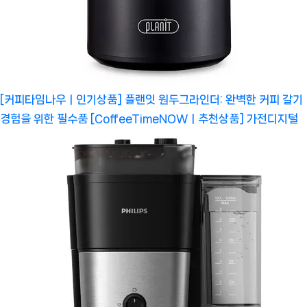
[커피타임나우ㅣ인기상품] 플랜잇 원두그라인더: 완벽한 커피 갈기
경험을 위한 필수품 [CoffeeTimeNOWㅣ추천상품]
가전디지털