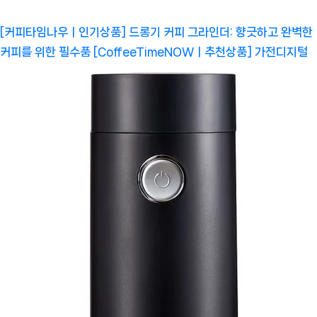
[커피타임나우ㅣ인기상품] 드롱기 커피 그라인더: 향긋하고 완벽한
커피를 위한 필수품 [CoffeeTimeNOWㅣ추천상품]
가전디지털