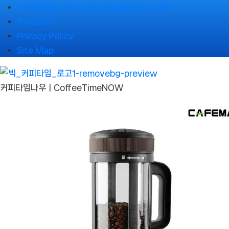
Skip
🌹커피타임나우ㅣCoffeeTimeNOW 소개🌹
to
🌹NOWs🌹
content
Privacy Policy
Site Map
커피타임나우ㅣCoffeeTimeNOW