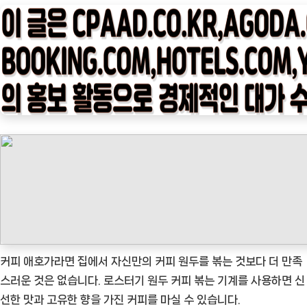
타
임
나
우
ㅣ
인
기
상
품]
집
안
에
서
바
커피 애호가라면 집에서 자신만의 커피 원두를 볶는 것보다 더 만족
리
스러운 것은 없습니다. 로스터기 원두 커피 볶는 기계를 사용하면 신
스
선한 맛과 고유한 향을 가진 커피를 마실 수 있습니다.