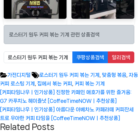
로스터기 원두 커피 볶는 기계 관련 상품검색
쿠팡상품검색
알리검색
Tags:
가전디지털
로스터기 원두 커피 볶는 기계
,
맞춤형 볶음
,
자동
커피 로스팅 기계
,
집에서 볶는 커피
,
커피 볶는 기계
글
Previous
[커피타임나우ㅣ인기상품] 진정한 카페인 애호가를 위한 즐거움:
탐
Post:
G7 카푸치노 헤이즐넛 [CoffeeTimeNOWㅣ추천상품]
색
Next
[커피타임나우ㅣ인기상품] 아름다운 아베차노 카페라떼 커피잔세
Post:
트로 우아한 커피 타임을 [CoffeeTimeNOWㅣ추천상품]
Related Posts