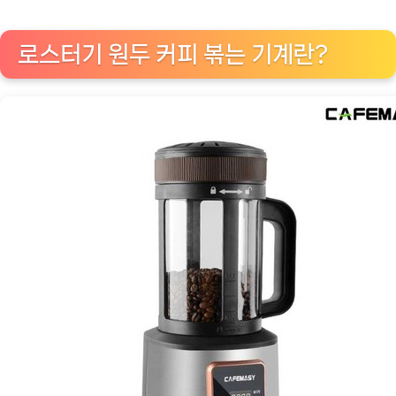
타
되
로스터기 원두 커피 볶는 기계란?
기:
로
스
터
기
원
두
커
피
볶
는
기
계
의