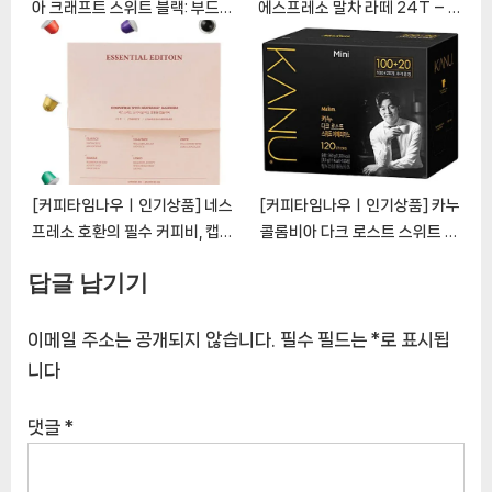
아 크래프트 스위트 블랙: 부드러
에스프레소 말차 라떼 24T – 고
운 블랙 커피의 풍부한 경험
퀄리티 에스프레소와 상쾌한 말차
[CoffeeTimeNOWㅣ추천상
가 만나다 [CoffeeTimeNOW
품]
ㅣ추천상품]
[커피타임나우ㅣ인기상품] 네스
[커피타임나우ㅣ인기상품] 카누
프레소 호환의 필수 커피비, 캡슐
콜롬비아 다크 로스트 스위트 아
커피 에센셜 에디션
메리카노: 달콤하고 맛있는 아침
답글 남기기
[CoffeeTimeNOWㅣ추천상
의 킥스타트
품]
[CoffeeTimeNOWㅣ추천상
품]
이메일 주소는 공개되지 않습니다.
필수 필드는
*
로 표시됩
니다
댓글
*