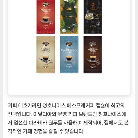
프
레
커
피
캡
슐:
본
격
커
피
경
험
을
손
커피 애호가라면 청호나이스 에스프레커피 캡슐이 최고의
쉽
선택입니다. 이탈리아의 유명 커피 브랜드인 청호나이스에
게
서 엄선한 아라비카 원두를 사용하여 제작되어, 집에서도 본
즐
기
격적인 카페 경험을 즐길 수 있습니다.
세