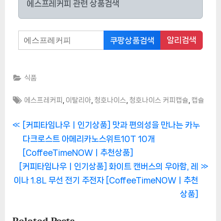
에스프레커피 관련 상품검색
알리검색
쿠팡상품검색
식품
Tags:
,
,
,
,
에스프레커피
이탈리아
청호나이스
청호나이스 커피캡슐
캡슐
글
P
[커피타임나우ㅣ인기상품] 맛과 편의성을 만나는 카누
r
다크로스트 아메리카노스위트10T 10개
탐
e
[CoffeeTimeNOWㅣ추천상품]
색
N
v
[커피타임나우ㅣ인기상품] 화이트 캔버스의 우아함, 레
e
i
이나 1.8L 무선 전기 주전자 [CoffeeTimeNOWㅣ추천
x
o
상품]
t
u
Related Posts
P
s