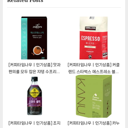
o
P
s
o
t
s
:
t
:
[커피타임나우ㅣ인기상품] 맛과
[커피타임나우ㅣ인기상품] 커클
편의를 모두 잡은 쟈뎅 수프리모
랜드 스타벅스 에스프레소 블랜
블랙 에스프레소 스틱: 최고의 커
드: 커피 애호가를 위한 첨단 맛
피 경험을 위해
[CoffeeTimeNOWㅣ추천상
[CoffeeTimeNOWㅣ추천상
품]
품]
[커피타임나우ㅣ인기상품] 조지
[커피타임나우ㅣ인기상품] 카누