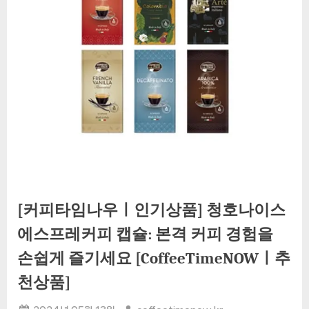
[커피타임나우ㅣ인기상품] 청호나이스
에스프레커피 캡슐: 본격 커피 경험을
손쉽게 즐기세요 [CoffeeTimeNOWㅣ추
천상품]