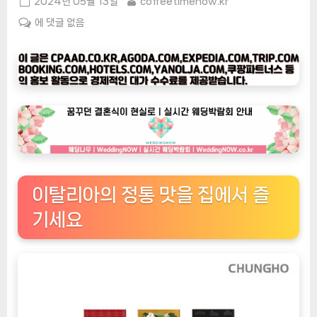
Posted
By
2024년 05월 13일
coffeetimenow.kr
on
[커
에 댓글 없음
피
타
임
나
우
ㅣ
인
기
상
이탈리아의 정통 맛을 집에서 즐
품]
청
기세요
호
나
이
스
에
스