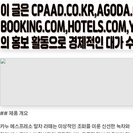
타
임
나
우
ㅣ
인
기
상
품]
카
누
에
스
프
## 제품 개요
레
카누 에스프레소 말차 라떼는 이상적인 조화를 이룬 신선한 녹차와
소