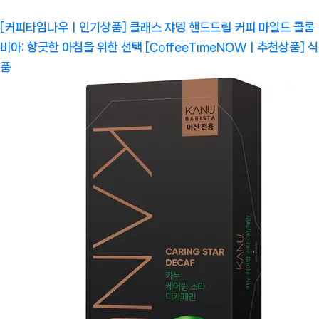
[커피타임나우ㅣ인기상품] 클래스 쟈뎅 핸드드립 커피 마일드 콜롬
비아: 향긋한 아침을 위한 선택 [CoffeeTimeNOWㅣ추천상품]
식
품