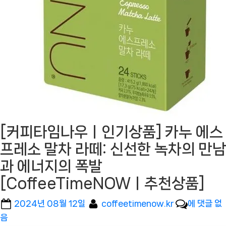
[커피타임나우ㅣ인기상품] 카누 에스
프레소 말차 라떼: 신선한 녹차의 만남
과 에너지의 폭발
[CoffeeTimeNOWㅣ추천상품]
Posted
By
[커
2024년 08월 12일
coffeetimenow.kr
에 댓글 없
on
피
음