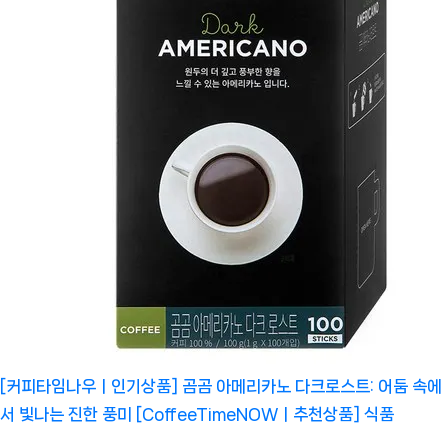
[커피타임나우ㅣ인기상품] 곰곰 아메리카노 다크로스트: 어둠 속에
서 빛나는 진한 풍미 [CoffeeTimeNOWㅣ추천상품]
식품