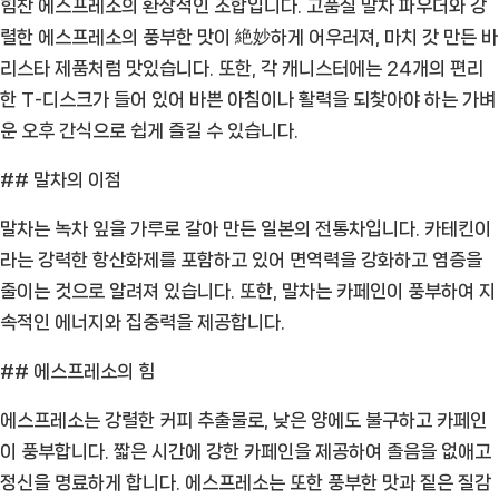
힘찬 에스프레소의 환상적인 조합입니다. 고품질 말차 파우더와 강
말
렬한 에스프레소의 풍부한 맛이 絶妙하게 어우러져, 마치 갓 만든 바
차
리스타 제품처럼 맛있습니다. 또한, 각 캐니스터에는 24개의 편리
라
한 T-디스크가 들어 있어 바쁜 아침이나 활력을 되찾아야 하는 가벼
떼:
운 오후 간식으로 쉽게 즐길 수 있습니다.
신
선
## 말차의 이점
한
말차는 녹차 잎을 가루로 갈아 만든 일본의 전통차입니다. 카테킨이
녹
라는 강력한 항산화제를 포함하고 있어 면역력을 강화하고 염증을
차
줄이는 것으로 알려져 있습니다. 또한, 말차는 카페인이 풍부하여 지
의
속적인 에너지와 집중력을 제공합니다.
만
남
## 에스프레소의 힘
과
에
에스프레소는 강렬한 커피 추출물로, 낮은 양에도 불구하고 카페인
너
이 풍부합니다. 짧은 시간에 강한 카페인을 제공하여 졸음을 없애고
지
정신을 명료하게 합니다. 에스프레소는 또한 풍부한 맛과 짙은 질감