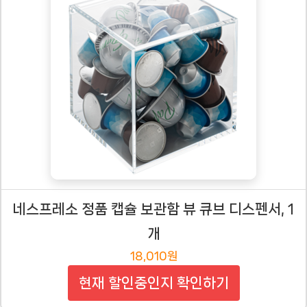
네스프레소 정품 캡슐 보관함 뷰 큐브 디스펜서, 1
개
18,010원
현재 할인중인지 확인하기