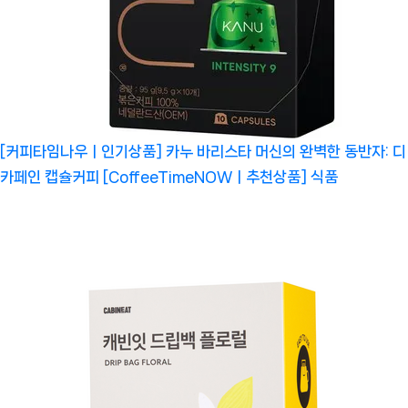
[커피타임나우ㅣ인기상품] 카누 바리스타 머신의 완벽한 동반자: 디
카페인 캡슐커피 [CoffeeTimeNOWㅣ추천상품]
식품