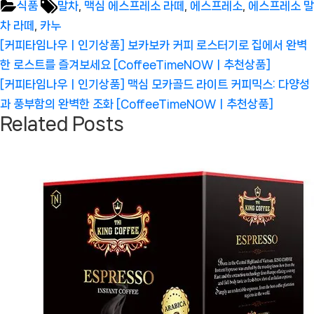
Tags:
식품
말차
,
맥심 에스프레소 라떼
,
에스프레소
,
에스프레소 말
차 라떼
,
카누
글
Previous
[커피타임나우ㅣ인기상품] 보카보카 커피 로스터기로 집에서 완벽
탐
Post:
한 로스트를 즐겨보세요 [CoffeeTimeNOWㅣ추천상품]
색
Next
[커피타임나우ㅣ인기상품] 맥심 모카골드 라이트 커피믹스: 다양성
Post:
과 풍부함의 완벽한 조화 [CoffeeTimeNOWㅣ추천상품]
Related Posts