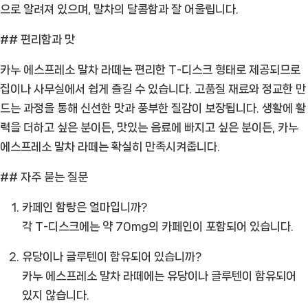
의
으로 알려져 있으며, 말차의 달콤함과 잘 어울립니다.
폭
## 편리함과 맛
발
[Coffee
카누 에스프레소 말차 라떼는 편리한 T-디스크 형태로 제공되므로
ㅣ
집이나 사무실에서 쉽게 즐길 수 있습니다. 고품질 재료와 정교한 만
추
드는 과정을 통해 신선한 맛과 풍부한 질감이 보장됩니다. 생활에 활
천
력을 더하고 싶은 분이든, 맛있는 음료에 빠지고 싶은 분이든, 카누
상
에스프레소 말차 라떼는 확실히 만족시켜줍니다.
품]
## 자주 묻는 질문
카페인 함량은 얼마입니까?
각 T-디스크에는 약 70mg의 카페인이 포함되어 있습니다.
유당이나 글루텐이 함유되어 있습니까?
카누 에스프레소 말차 라떼에는 유당이나 글루텐이 함유되어
있지 않습니다.