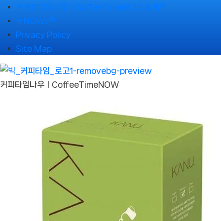
Skip
🌹커피타임나우ㅣCoffeeTimeNOW 소개🌹
to
🌹NOWs🌹
content
Privacy Policy
Site Map
커피타임나우ㅣCoffeeTimeNOW