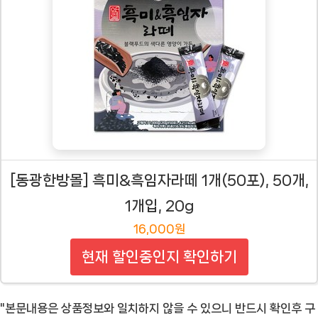
[동광한방몰] 흑미&흑임자라떼 1개(50포), 50개,
1개입, 20g
16,000원
현재 할인중인지 확인하기
"본문내용은 상품정보와 일치하지 않을 수 있으니 반드시 확인후 구