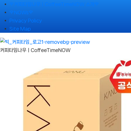
Skip
🌹커피타임나우ㅣCoffeeTimeNOW 소개🌹
to
🌹NOWs🌹
content
Privacy Policy
Site Map
커피타임나우ㅣCoffeeTimeNOW