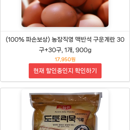
(100% 파손보상) 농장직영 맥반석 구운계란 30
구+30구, 1개, 900g
17,950원
현재 할인중인지 확인하기