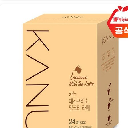
레
소
밀
크
티
라
떼:
완
벽
한
कॉफी
하
루
의
시
작