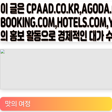
타
임
나
우
ㅣ
인
기
상
품]
카
누
카
누
에
스
맛의 여정
프