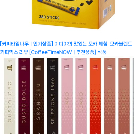
[커피타임나우ㅣ인기상품] 이디야의 맛있는 모카 체험: 모카블렌드
커피믹스 리뷰 [CoffeeTimeNOWㅣ추천상품]
식품