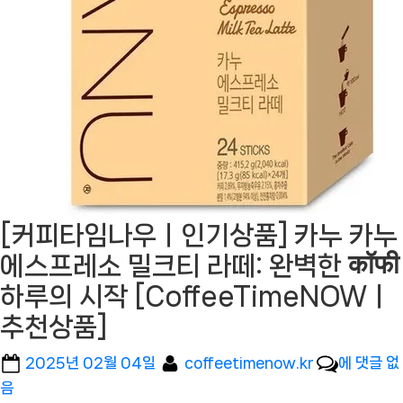
[커피타임나우ㅣ인기상품] 카누 카누
에스프레소 밀크티 라떼: 완벽한 कॉफी
하루의 시작 [CoffeeTimeNOWㅣ
추천상품]
Posted
By
[커
2025년 02월 04일
coffeetimenow.kr
에 댓글 없
on
피
음