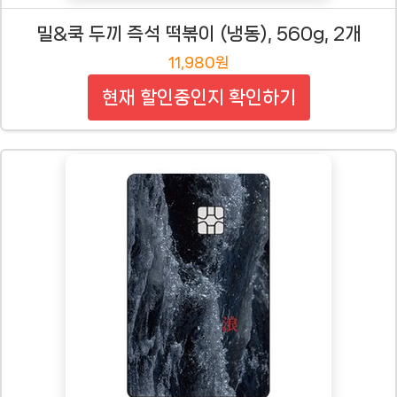
밀&쿡 두끼 즉석 떡볶이 (냉동), 560g, 2개
11,980원
현재 할인중인지 확인하기