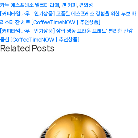
카누 에스프레소 밀크티 라떼
,
캔 커피
,
편의성
글
Previous
[커피타임나우ㅣ인기상품] 고품질 에스프레소 경험을 위한 누보 바
탐
Post:
리스타 잔 세트 [CoffeeTimeNOWㅣ추천상품]
색
Next
[커피타임나우ㅣ인기상품] 삼립 냉동 브라운 브레드: 편리한 건강
Post:
옵션 [CoffeeTimeNOWㅣ추천상품]
Related Posts