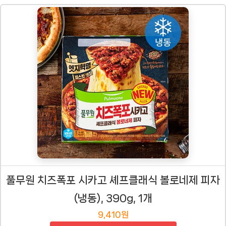
풀무원 치즈폭포 시카고 셰프클래식 볼로네제 피자
(냉동), 390g, 1개
9,410원