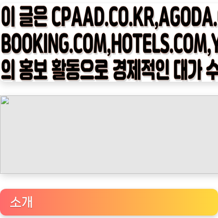
타
임
나
우
ㅣ
인
기
상
품]
카
페
베
네
마
노
소개
마