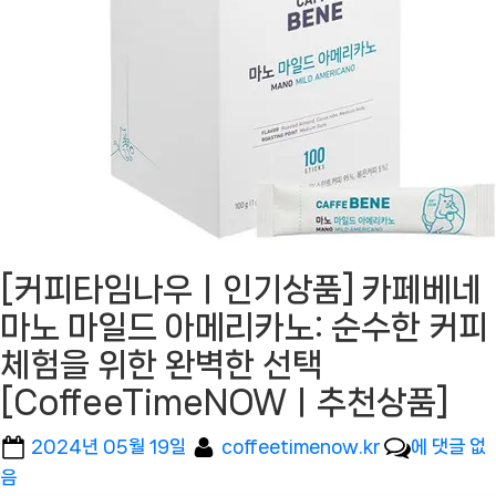
[커피타임나우ㅣ인기상품] 카페베네
마노 마일드 아메리카노: 순수한 커피
체험을 위한 완벽한 선택
[CoffeeTimeNOWㅣ추천상품]
Posted
By
[커
2024년 05월 19일
coffeetimenow.kr
에 댓글 없
on
피
음