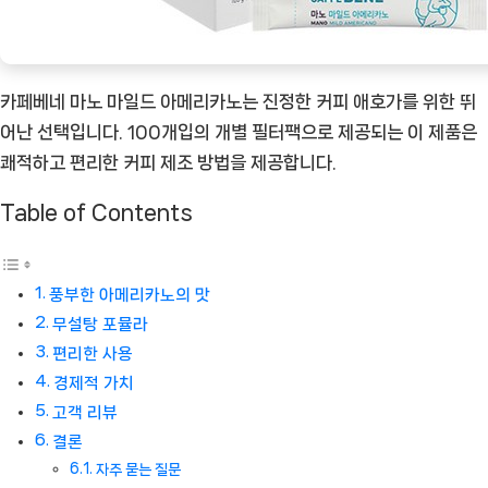
한
완
벽
카페베네 마노 마일드 아메리카노는 진정한 커피 애호가를 위한 뛰
한
어난 선택입니다. 100개입의 개별 필터팩으로 제공되는 이 제품은
선
쾌적하고 편리한 커피 제조 방법을 제공합니다.
택
[Coffee
Table of Contents
ㅣ
추
천
풍부한 아메리카노의 맛
상
무설탕 포뮬라
품]
편리한 사용
경제적 가치
고객 리뷰
결론
자주 묻는 질문