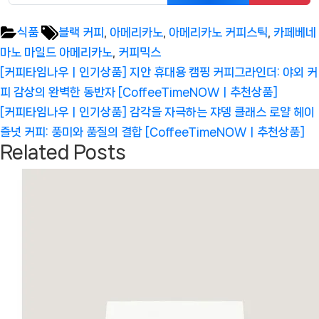
Tags:
식품
블랙 커피
,
아메리카노
,
아메리카노 커피스틱
,
카페베네
마노 마일드 아메리카노
,
커피믹스
글
Previous
[커피타임나우ㅣ인기상품] 지안 휴대용 캠핑 커피그라인더: 야외 커
탐
Post:
피 감상의 완벽한 동반자 [CoffeeTimeNOWㅣ추천상품]
색
Next
[커피타임나우ㅣ인기상품] 감각을 자극하는 쟈뎅 클래스 로얄 헤이
Post:
즐넛 커피: 풍미와 품질의 결합 [CoffeeTimeNOWㅣ추천상품]
Related Posts