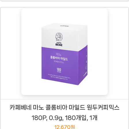
카페베네 마노 콜롬비아 마일드 원두커피믹스
180P, 0.9g, 180개입, 1개
12,670원