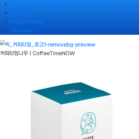
Skip
🌹커피타임나우ㅣCoffeeTimeNOW 소개🌹
to
🌹NOWs🌹
content
Privacy Policy
Site Map
커피타임나우ㅣCoffeeTimeNOW