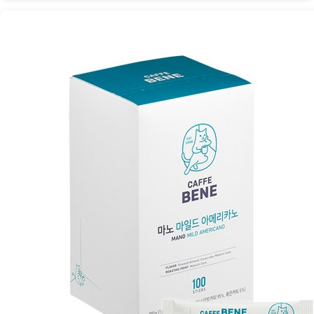
일
드
아
메
리
카
노:
순
수
한
커
피
체
험
을
위