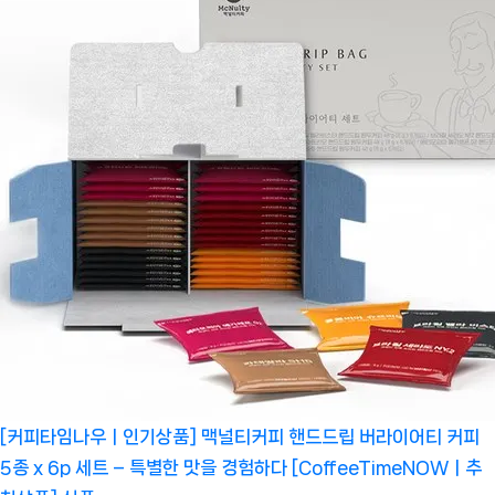
[커피타임나우ㅣ인기상품] 맥널티커피 핸드드립 버라이어티 커피
5종 x 6p 세트 – 특별한 맛을 경험하다 [CoffeeTimeNOWㅣ추