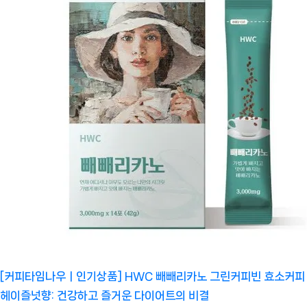
[커피타임나우ㅣ인기상품] HWC 빼빼리카노 그린커피빈 효소커피
헤이즐넛향: 건강하고 즐거운 다이어트의 비결