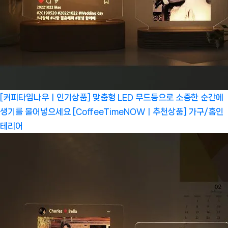
[커피타임나우ㅣ인기상품] 맞춤형 LED 무드등으로 소중한 순간에
생기를 불어넣으세요 [CoffeeTimeNOWㅣ추천상품]
가구/홈인
테리어