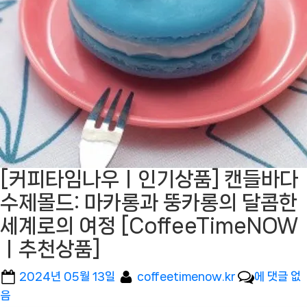
[커피타임나우ㅣ인기상품] 캔들바다
수제몰드: 마카롱과 뚱카롱의 달콤한
세계로의 여정 [CoffeeTimeNOW
ㅣ추천상품]
Posted
By
[커
2024년 05월 13일
coffeetimenow.kr
에 댓글 없
on
피
음