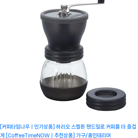
[커피타임나우ㅣ인기상품] 하리오 스켈톤 핸드밀로 커피를 더 즐겁
게 [CoffeeTimeNOWㅣ추천상품]
가구/홈인테리어