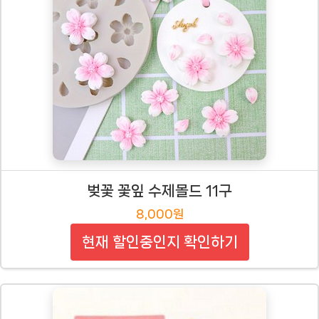
벚꽃 꽃잎 수제몰드 11구
8,000원
현재 할인중인지 확인하기