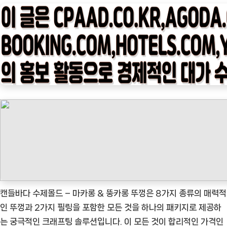
타
임
나
우
ㅣ
인
기
상
품]
캔
들
바
다
수
캔들바다 수제몰드 – 마카롱 & 뚱카롱 뚜껑은 8가지 종류의 매력적
제
인 뚜껑과 2가지 필링을 포함한 모든 것을 하나의 패키지로 제공하
몰
는 궁극적인 크래프팅 솔루션입니다. 이 모든 것이 합리적인 가격인