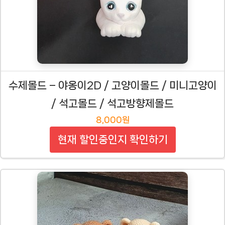
수제몰드 – 야옹이2D / 고양이몰드 / 미니고양이
/ 석고몰드 / 석고방향제몰드
8,000원
현재 할인중인지 확인하기