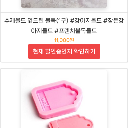
수제몰드 엎드린 불독(1구) #강아지몰드 #잠든강
아지몰드 #프렌치불독몰드
11,000원
현재 할인중인지 확인하기