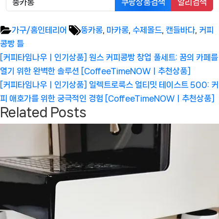
쿠팡상품검색
알리검색
Tags:
가구/홈인테리어
뚱카롱
,
마카롱
,
수제몰드
,
캔들바다
,
커피
콩빵 틀
글
Previous
[커피타임나우ㅣ인기상품] 원스 커피콩빵 창업 풀세트: 꿈의 카페를
탐
Post:
열기 위한 완벽한 솔루션 [CoffeeTimeNOWㅣ추천상품]
색
Next
[커피타임나우ㅣ인기상품] 일렉트로룩스 얼티밋 테이스트 500: 커
Post:
피 애호가를 위한 궁극적인 경험 [CoffeeTimeNOWㅣ추천상품]
Related Posts