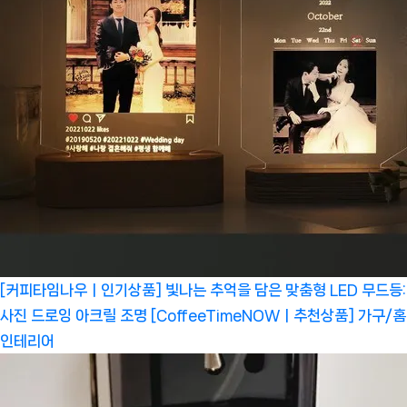
[커피타임나우ㅣ인기상품] 빛나는 추억을 담은 맞춤형 LED 무드등:
사진 드로잉 아크릴 조명 [CoffeeTimeNOWㅣ추천상품]
가구/홈
인테리어