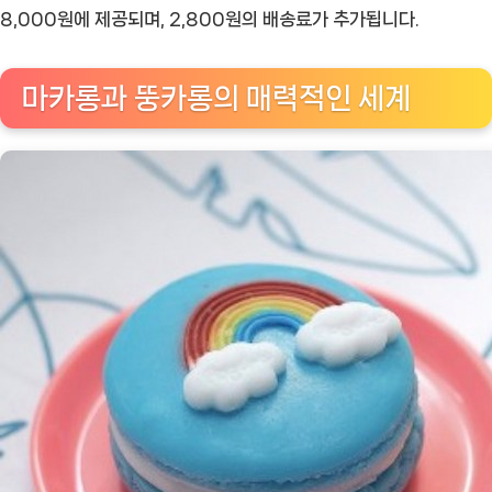
드:
8,000원에 제공되며, 2,800원의 배송료가 추가됩니다.
마
카
마카롱과 뚱카롱의 매력적인 세계
롱
과
뚱
카
롱
의
달
콤
한
세
계
로
의