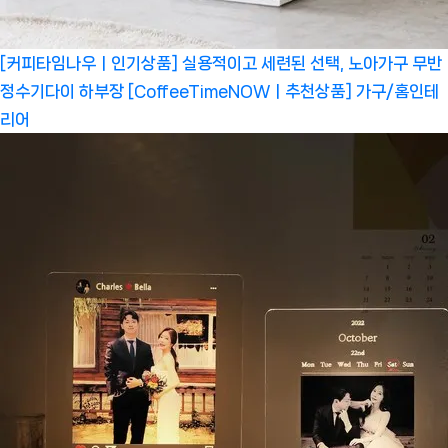
[커피타임나우ㅣ인기상품] 실용적이고 세련된 선택, 노아가구 무반
정수기다이 하부장 [CoffeeTimeNOWㅣ추천상품]
가구/홈인테
리어