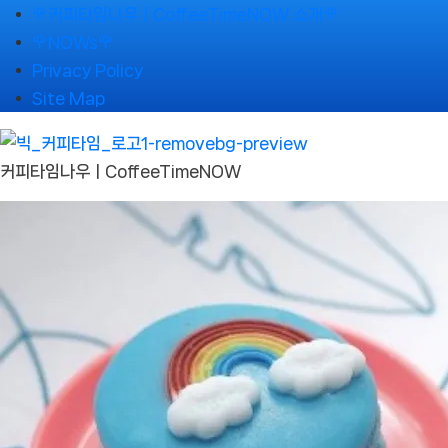
Skip
🌹커피타임나우ㅣCoffeeTimeNOW 소개🌹
to
🌹NOWs🌹
content
Privacy Policy
Site Map
커피타임나우ㅣCoffeeTimeNOW