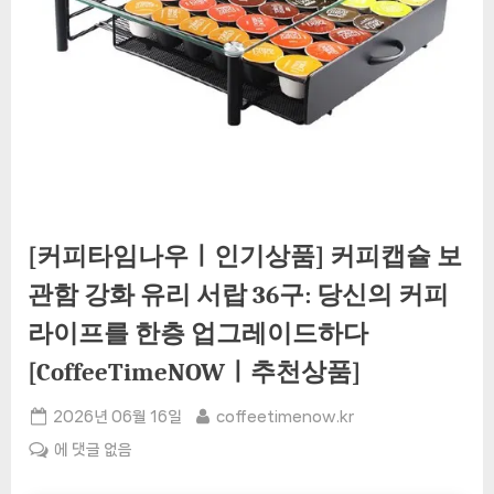
[커피타임나우ㅣ인기상품] 커피캡슐 보
관함 강화 유리 서랍 36구: 당신의 커피
라이프를 한층 업그레이드하다
[CoffeeTimeNOWㅣ추천상품]
Posted
By
2026년 06월 16일
coffeetimenow.kr
on
[커
에 댓글 없음
피