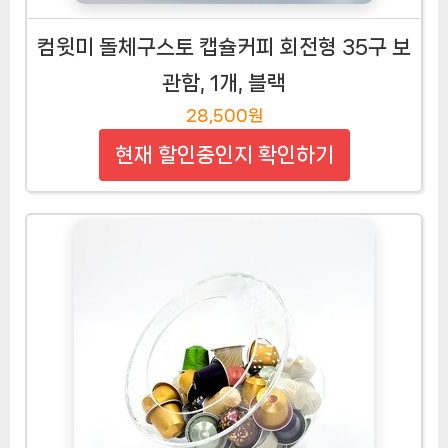
컴윗미 돌체구스토 캡슐커피 회전형 35구 보
관함, 1개, 블랙
28,500원
현재 할인중인지 확인하기