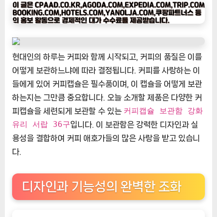
타
임
나
우
ㅣ
현대인의 하루는 커피와 함께 시작되고, 커피의 품질은 이를
인
어떻게 보관하느냐에 따라 결정됩니다. 커피를 사랑하는 이
기
들에게 있어 커피캡슐은 필수품이며, 이 캡슐을 어떻게 보관
상
품]
하는지는 그만큼 중요합니다. 오늘 소개할 제품은 다양한 커
커
커피캡슐 보관함 강화
피캡슐을 세련되게 보관할 수 있는
피
유리 서랍 36구
입니다. 이 보관함은 강력한 디자인과 실
캡
용성을 결합하여 커피 애호가들의 많은 사랑을 받고 있습니
슐
다.
보
관
함
디자인과 기능성의 완벽한 조화
강
화
유