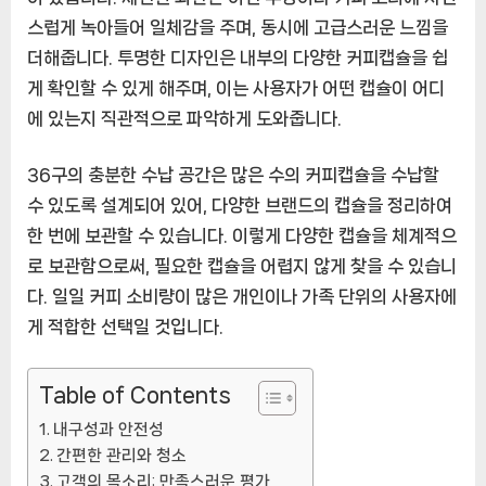
이
스럽게 녹아들어 일체감을 주며, 동시에 고급스러운 느낌을
드
더해줍니다. 투명한 디자인은 내부의 다양한 커피캡슐을 쉽
하
게 확인할 수 있게 해주며, 이는 사용자가 어떤 캡슐이 어디
다
에 있는지 직관적으로 파악하게 도와줍니다.
[CoffeeTimeNOW
ㅣ
36구의 충분한 수납 공간은 많은 수의 커피캡슐을 수납할
추
수 있도록 설계되어 있어, 다양한 브랜드의 캡슐을 정리하여
천
상
한 번에 보관할 수 있습니다. 이렇게 다양한 캡슐을 체계적으
품]
로 보관함으로써, 필요한 캡슐을 어렵지 않게 찾을 수 있습니
다. 일일 커피 소비량이 많은 개인이나 가족 단위의 사용자에
게 적합한 선택일 것입니다.
Table of Contents
내구성과 안전성
간편한 관리와 청소
고객의 목소리: 만족스러운 평가