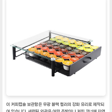
리
서
랍
36
구:
당
신
의
커
피
라
이
프
를
한
층
업
이 커피캡슐 보관함은 무광 블랙 컬러의 강화 유리로 제작되
그
어 있습니다. 세련된 외관은 어떤 주방이나 커피 코너에 자연
레