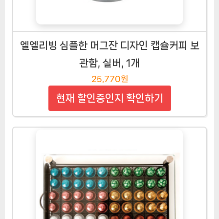
엘엘리빙 심플한 머그잔 디자인 캡슐커피 보
관함, 실버, 1개
25,770원
현재 할인중인지 확인하기