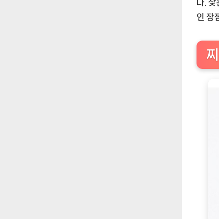
다. 
인 장
찌