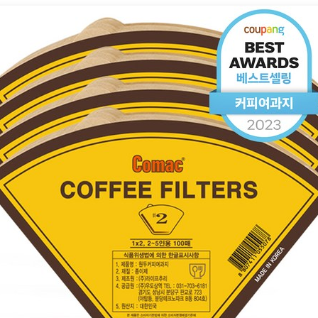
여
과
지
#2:
향
긋
한
커
피
를
위
한
완
벽
한
선
택