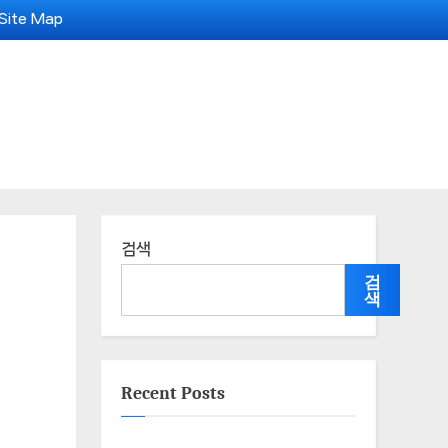
Site Map
검색
검
색
Recent Posts