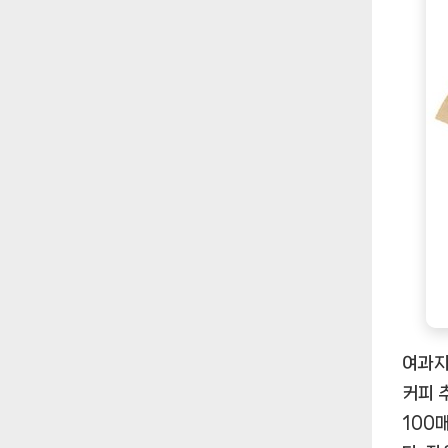
여과지
커피 
100