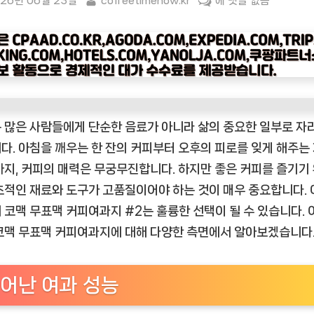
sted
By
[커
26년 06월 23일
coffeetimenow.kr
에 댓글 없음
피
타
임
나
우
ㅣ
 많은 사람들에게 단순한 음료가 아니라 삶의 중요한 일부로 자
인
기
다. 아침을 깨우는 한 잔의 커피부터 오후의 피로를 잊게 해주는
상
까지, 커피의 매력은 무궁무진합니다. 하지만 좋은 커피를 즐기기
품]
초적인 재료와 도구가 고품질이어야 하는 것이 매우 중요합니다.
코
 코맥 무표맥 커피여과지 #2는 훌륭한 선택이 될 수 있습니다. 
맥
코맥 무표맥 커피여과지에 대해 다양한 측면에서 알아보겠습니다
무
표
맥
어난 여과 성능
커
피