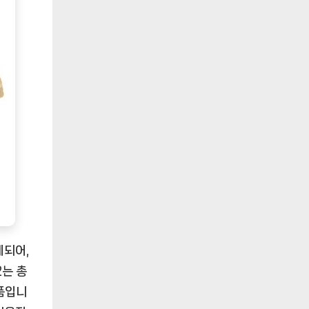
계되어,
2는 총
품입니