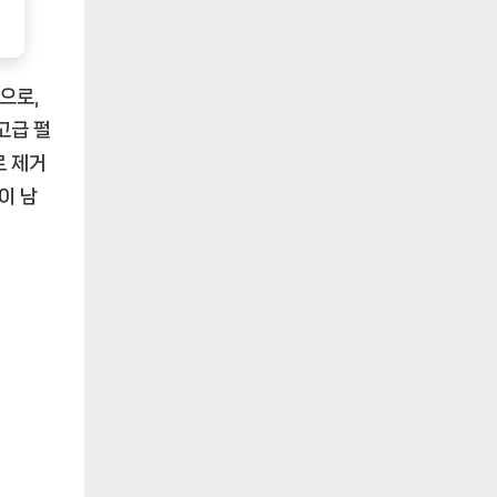
으로,
고급 펄
로 제거
이 남