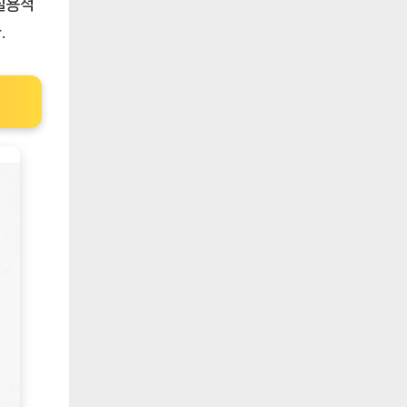
실용적
.