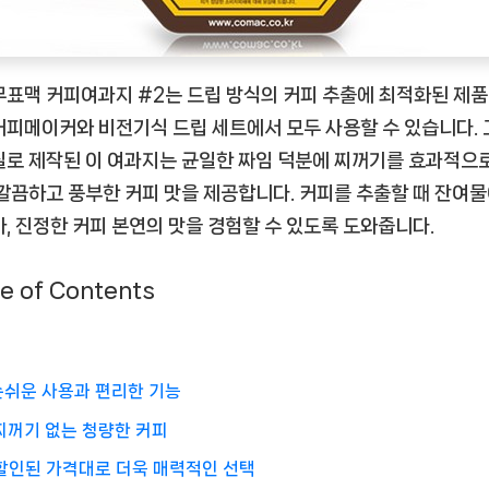
[CoffeeTimeNOW
ㅣ
추
무표맥 커피여과지 #2는 드립 방식의 커피 추출에 최적화된 제품
천
커피메이커와 비전기식 드립 세트에서 모두 사용할 수 있습니다. 
상
품]
질로 제작된 이 여과지는 균일한 짜임 덕분에 찌꺼기를 효과적으
 깔끔하고 풍부한 커피 맛을 제공합니다. 커피를 추출할 때 잔여물
아, 진정한 커피 본연의 맛을 경험할 수 있도록 도와줍니다.
e of Contents
손쉬운 사용과 편리한 기능
찌꺼기 없는 청량한 커피
할인된 가격대로 더욱 매력적인 선택