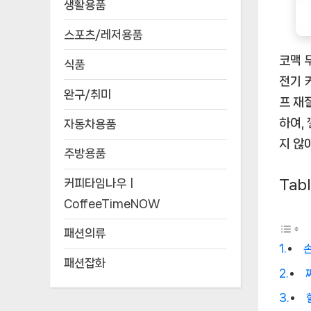
생활용품
스포츠/레저용품
코맥 
식품
전기 
완구/취미
프 재
하여,
자동차용품
지 않
주방용품
Tabl
커피타임나우ㅣ
CoffeeTimeNOW
패션의류
패션잡화