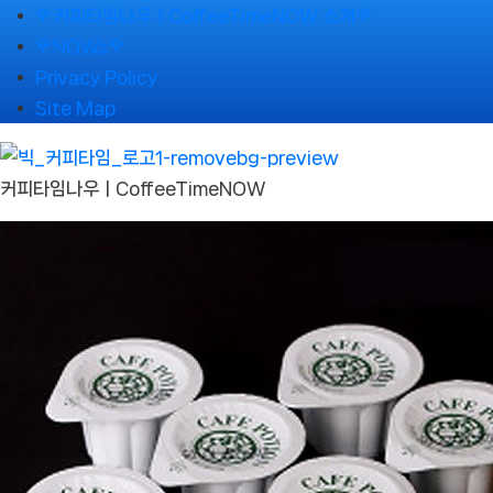
Skip
🌹커피타임나우ㅣCoffeeTimeNOW 소개🌹
to
🌹NOWs🌹
content
Privacy Policy
Site Map
커피타임나우ㅣCoffeeTimeNOW