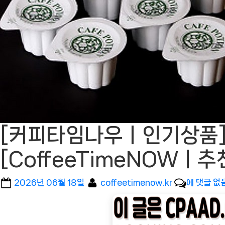
[커피타임나우ㅣ인기상품]
[CoffeeTimeNOWㅣ
Posted
By
[커
2026년 06월 18일
coffeetimenow.kr
에 댓글 없
on
피
타
임