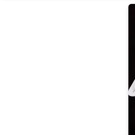
메
리
카
노
블
랙,
대
용
량
의
매
력
[Coffee
ㅣ
추
천