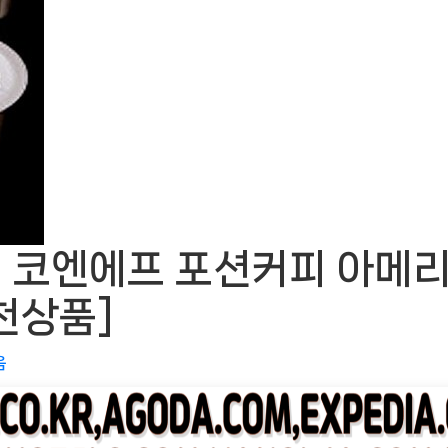
 코엔에프 포션커피 아메리
추천상품]
음