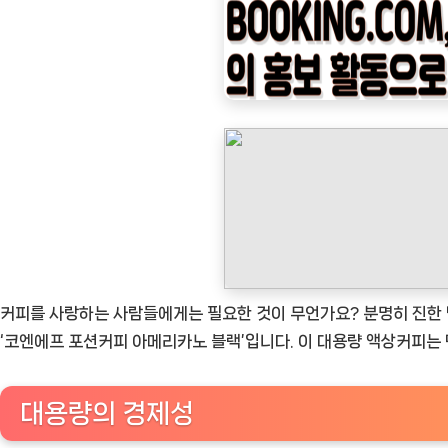
나
우
ㅣ
인
기
상
품]
코
엔
에
프
커피를 사랑하는 사람들에게는 필요한 것이 무언가요? 분명히 진한 맛
포
‘코엔에프 포션커피 아메리카노 블랙’입니다. 이 대용량 액상커피는
션
커
대용량의 경제성
피
아