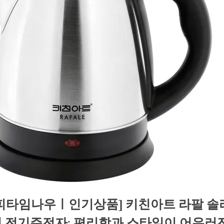
피타임나우ㅣ인기상품] 키친아트 라팔 솔
 전기주전자: 편리함과 스타일이 어우러