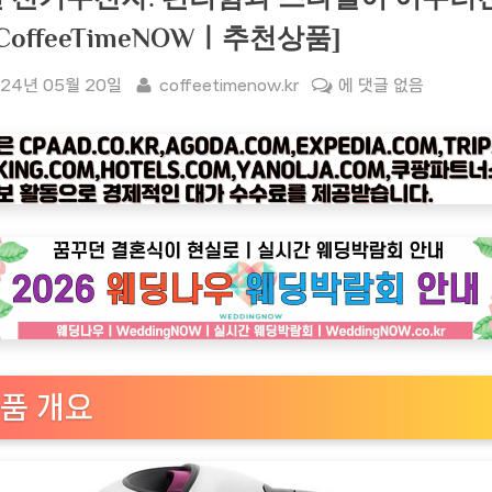
[CoffeeTimeNOWㅣ추천상품]
sted
By
[커
24년 05월 20일
coffeetimenow.kr
에 댓글 없음
피
타
임
나
우
ㅣ
인
기
상
품]
키
품 개요
친
아
트