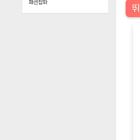
패션잡화
뛰