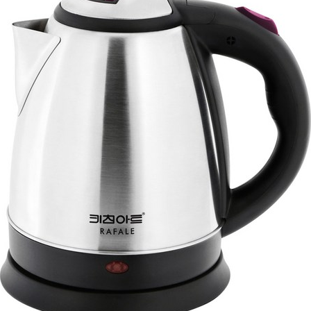
라
팔
솔
리
드
무
선
전
기
주
전
자:
편
리
함
과
스