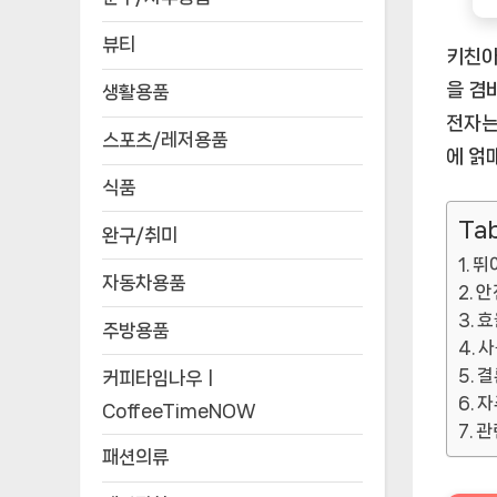
뷰티
키친아
을 겸
생활용품
전자는
스포츠/레저용품
에 얽
식품
Tab
완구/취미
뛰
자동차용품
안
효
주방용품
사
결
커피타임나우ㅣ
자
CoffeeTimeNOW
관
패션의류