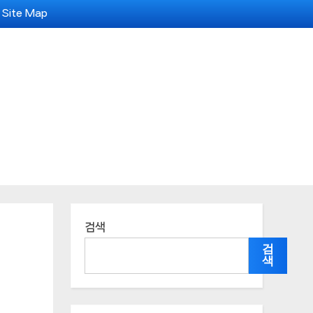
Site Map
검색
검
색