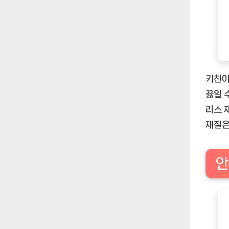
키친아
끓일 
리스 
재질은
안