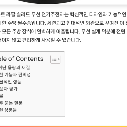
타
일
트 라팔 솔리드 무선 전기주전자는 혁신적인 디자인과 기능적인
이
비한 주방 필수품입니다. 세련되고 현대적인 외관으로 꾸며진 이
어
 모든 주방 장식에 완벽하게 어울립니다. 무선 설계 덕분에 전원
우
매이지 않고 편리하게 사용할 수 있습니다.
러
진
선
le of Contents
택
어난 용량과 재질
[CoffeeTimeNOW
전 기능과 편의성
ㅣ
율적인 성능
추
용자 평가
천
론
상
주 묻는 질문
품]
련 상품들