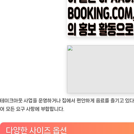
임
나
우
ㅣ
인
기
상
품]
테
이
크
아
테이크아웃 사업을 운영하거나 집에서 편안하게 음료를 즐기고 있다면
웃
어 모든 요구 사항에 부합합니다.
에
이
다양한 사이즈 옵션
상