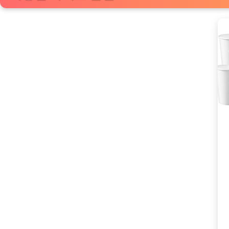
적
인
종
이
컵:
8
온
스
~20
온
스
사
이
즈
[Coffee
ㅣ