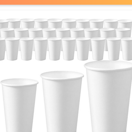
TimeNOW