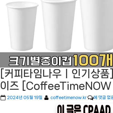
[커피타임나우ㅣ인기상품] 
이즈 [CoffeeTimeN
Posted
By
[커
2024년 05월 19일
coffeetimenow.kr
에 댓글 없
on
피
타