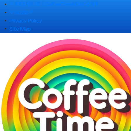
Skip
🌹커피타임나우ㅣCoffeeTimeNOW 소개🌹
to
🌹NOWs🌹
content
Privacy Policy
Site Map