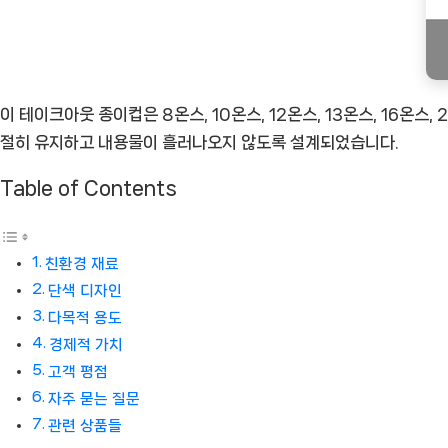
추
천
상
품]
이 테이크아웃 종이컵은 8온스, 10온스, 12온스, 13온스, 16온스
절히 유지하고 내용물이 흘러나오지 않도록 설계되었습니다.
Table of Contents
친환경 재료
단색 디자인
다목적 용도
경제적 가치
고객 평점
자주 묻는 질문
관련 상품들