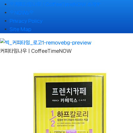
Skip
🌹커피타임나우ㅣCoffeeTimeNOW 소개🌹
to
🌹NOWs🌹
content
Privacy Policy
Site Map
커피타임나우ㅣCoffeeTimeNOW