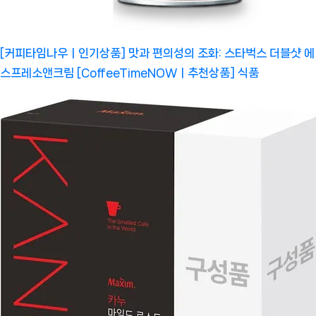
[커피타임나우ㅣ인기상품] 맛과 편의성의 조화: 스타벅스 더블샷 에
스프레소앤크림 [CoffeeTimeNOWㅣ추천상품]
식품