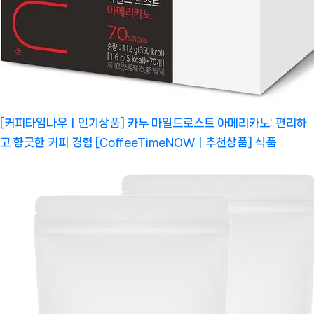
[커피타임나우ㅣ인기상품] 카누 마일드로스트 아메리카노: 편리하
고 향긋한 커피 경험 [CoffeeTimeNOWㅣ추천상품]
식품