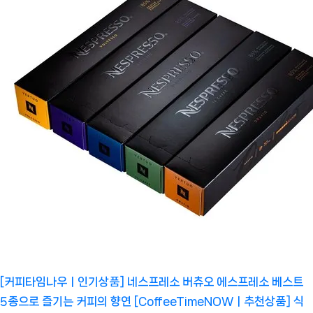
[커피타임나우ㅣ인기상품] 네스프레소 버츄오 에스프레소 베스트
5종으로 즐기는 커피의 향연 [CoffeeTimeNOWㅣ추천상품]
식