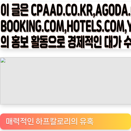
타
임
나
우
ㅣ
인
기
상
품]
프
렌
치
카
페
커
매력적인 하프칼로리의 유혹
피