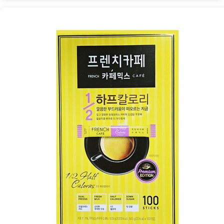
믹
스
1/2:
하
프
칼
로
리
즐
거
움
의
비
밀
[Coffee
ㅣ