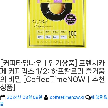
[커피타임나우ㅣ인기상품] 프렌치카
페 커피믹스 1/2: 하프칼로리 즐거움
의 비밀 [CoffeeTimeNOWㅣ추천
상품]
Posted
By
[커
2024년 08월 08일
coffeetimenow.kr
에 댓글 없
on
피
음