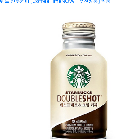
렌드 원두커피 [CoffeeTimeNOWㅣ추천상품]
식품