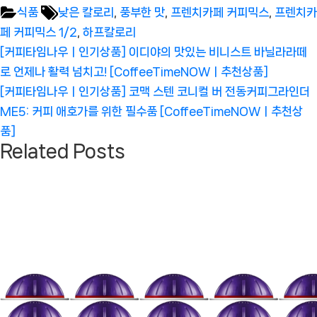
Tags:
식품
낮은 칼로리
,
풍부한 맛
,
프렌치카페 커피믹스
,
프렌치카
페 커피믹스 1/2
,
하프칼로리
글
Previous
[커피타임나우ㅣ인기상품] 이디야의 맛있는 비니스트 바닐라라떼
탐
Post:
로 언제나 활력 넘치고! [CoffeeTimeNOWㅣ추천상품]
색
Next
[커피타임나우ㅣ인기상품] 코맥 스텐 코니컬 버 전동커피그라인더
Post:
ME5: 커피 애호가를 위한 필수품 [CoffeeTimeNOWㅣ추천상
품]
Related Posts