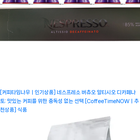
[커피타임나우ㅣ인기상품] 네스프레소 버츄오 알티시오 디카페나
토: 맛있는 커피를 위한 중독성 없는 선택 [CoffeeTimeNOWㅣ추
천상품]
식품