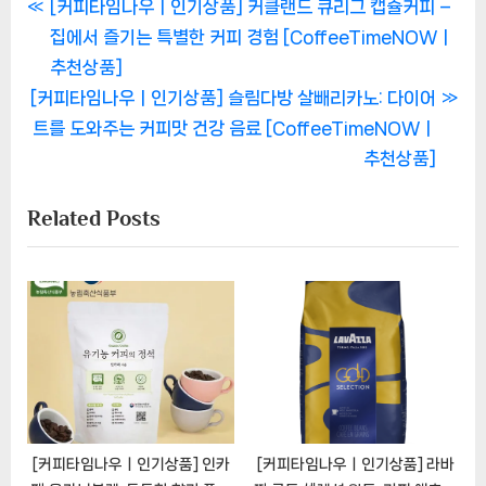
글
P
[커피타임나우ㅣ인기상품] 커클랜드 큐리그 캡슐커피 –
r
집에서 즐기는 특별한 커피 경험 [CoffeeTimeNOWㅣ
탐
e
추천상품]
색
N
v
[커피타임나우ㅣ인기상품] 슬림다방 살빼리카노: 다이어
e
i
트를 도와주는 커피맛 건강 음료 [CoffeeTimeNOWㅣ
x
o
추천상품]
t
u
Related Posts
P
s
o
P
s
o
t
s
:
t
:
[커피타임나우ㅣ인기상품] 인카
[커피타임나우ㅣ인기상품] 라바