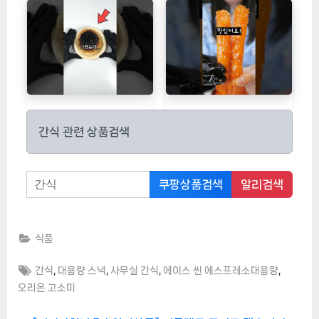
간식 관련 상품검색
쿠팡상품검색
알리검색
식품
Tags:
,
,
,
,
간식
대용량 스낵
사무실 간식
에이스 씬 에스프레소대용량
오리온 고소미