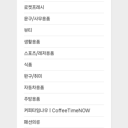
로켓프레시
문구/사무용품
뷰티
생활용품
스포츠/레저용품
식품
완구/취미
자동차용품
주방용품
커피타임나우ㅣCoffeeTimeNOW
패션의류