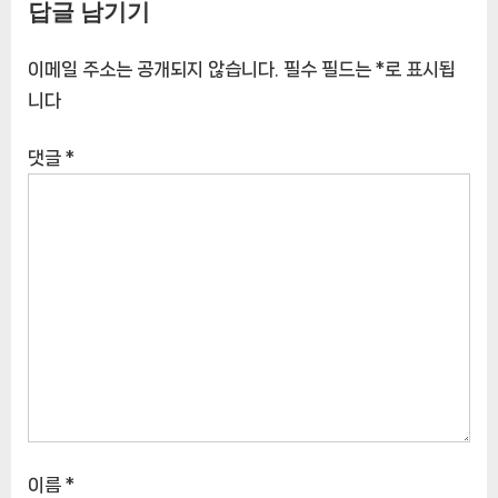
답글 남기기
[CoffeeTimeNOWㅣ추천상
[CoffeeTimeNOWㅣ추천상
품]
품]
이메일 주소는 공개되지 않습니다.
필수 필드는
*
로 표시됩
니다
댓글
*
이름
*