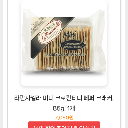
라판자넬라 미니 크로칸티니 페퍼 크래커,
85g, 1개
7,050원