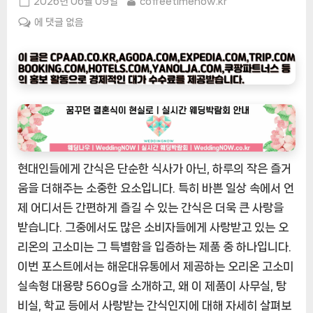
Posted
By
2026년 06월 09일
coffeetimenow.kr
on
[커
에 댓글 없음
피
타
임
나
우
ㅣ
인
기
현대인들에게 간식은 단순한 식사가 아닌, 하루의 작은 즐거
상
움을 더해주는 소중한 요소입니다. 특히 바쁜 일상 속에서 언
품]
해
제 어디서든 간편하게 즐길 수 있는 간식은 더욱 큰 사랑을
운
받습니다. 그중에서도 많은 소비자들에게 사랑받고 있는 오
대
리온의 고소미는 그 특별함을 입증하는 제품 중 하나입니다.
유
이번 포스트에서는 해운대유통에서 제공하는 오리온 고소미
통
실속형 대용량 560g을 소개하고, 왜 이 제품이 사무실, 탕
의
비실, 학교 등에서 사랑받는 간식인지에 대해 자세히 살펴보
오