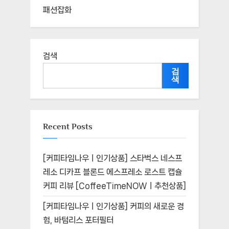
패션잡화
검색
검
색
Recent Posts
[커피타임나우ㅣ인기상품] 스타벅스 네스프
레소 디카프 블론드 에스프레소 로스트 캡슐
커피 리뷰 [CoffeeTimeNOWㅣ추천상품]
[커피타임나우ㅣ인기상품] 커피의 새로운 경
험, 바텀리스 포터필터