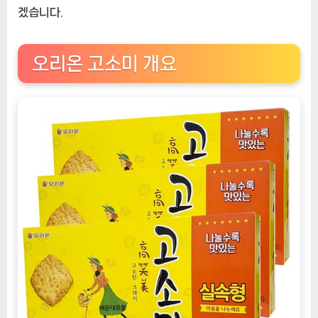
리
겠습니다.
온
고
오리온 고소미 개요
소
미
실
속
형
대
용
량:
스
낵
의
새
로
운
기
준