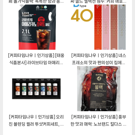
페 올가닉블랙: 독특한 향과 풍부
짜 골드 셀렉션 원두: 커피 애호가
한 맛이 어우러진 공정무역 유기
를 위한 절묘한 블렌드
농 커피의 진수
[CoffeeTimeNOWㅣ추천상
[CoffeeTimeNOWㅣ추천상
품]
품]
[커피타임나우ㅣ인기상품] [태웅
[커피타임나우ㅣ인기상품] 네스
식품본사] 라이브타임 아메리카
프레소의 맛과 편의성이 집에서
노 스위트 제로: 절묘한 맛에 제로
함께하는 호환 캡슐커피
설탕 즐거움
[CoffeeTimeNOWㅣ추천상
[CoffeeTimeNOWㅣ추천상
품]
품]
[커피타임나우ㅣ인기상품] 오리
[커피타임나우ㅣ인기상품] 풍부
진 블렌딩 컬러 투샷커피세트, 풍
한 맛과 매력: 노브랜드 칼다스 아
부한 향과 맛의 조화
메리카노 블랙 2.1L 리뷰