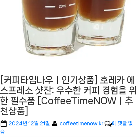
[커피타임나우ㅣ인기상품] 호레카 에
스프레소 샷잔: 우수한 커피 경험을 위
한 필수품 [CoffeeTimeNOWㅣ추
천상품]
Posted
By
[커
2024년 12월 21일
coffeetimenow.kr
에 댓글 없
on
피
음