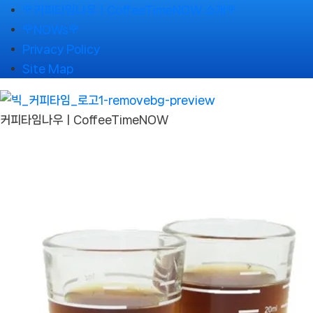
Skip
🌹커피타임나우ㅣCoffeeTimeNOW 소개🌹
to
🌹NOWs🌹
content
Privacy Policy
Site Map
커피타임나우ㅣCoffeeTimeNOW