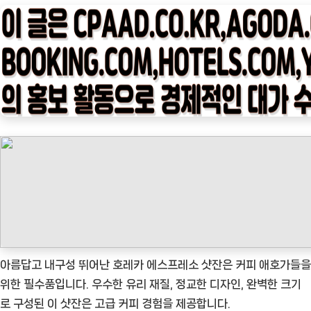
타
임
나
우
ㅣ
인
기
상
품]
호
레
카
에
스
아름답고 내구성 뛰어난 호레카 에스프레소 샷잔은 커피 애호가들을
프
위한 필수품입니다. 우수한 유리 재질, 정교한 디자인, 완벽한 크기
레
로 구성된 이 샷잔은 고급 커피 경험을 제공합니다.