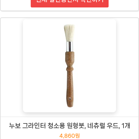
누보 그라인터 청소용 원형붓, 네츄럴 우드, 1개
4,860원