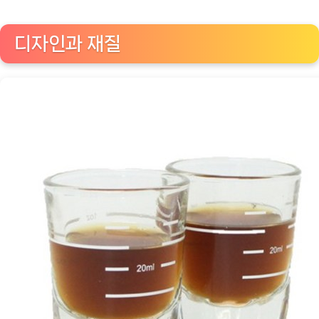
소
샷
디자인과 재질
잔:
우
수
한
커
피
경
험
을
위
한
필
수
품