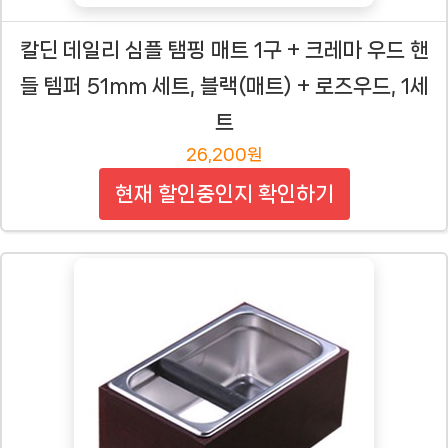
칼딘 데일리 심플 탬핑 매트 1구 + 크레마 우드 핸
들 템퍼 51mm 세트, 블랙(매트) + 로즈우드, 1세
트
26,200원
현재 할인중인지 확인하기