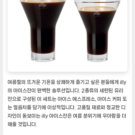
잔
으
로
여
름
의
더
위
를
식
히
세
여름철의 뜨거운 기온을 상쾌하게 즐기고 싶은 분들에게 illy
요
의 아이스잔이 완벽한 솔루션입니다. 2종류의 세련된 유리
[CoffeeTimeNOW
잔으로 구성된 이 세트는 아이스 에스프레소, 아이스 커피 또
ㅣ
는 얼음차를 담기에 이상적입니다. 고품질 재료와 정교한 디
추
자인이 돋보이는 illy 아이스잔은 여름 분위기에 우아함을 더
천
해줄 것입니다.
상
품]