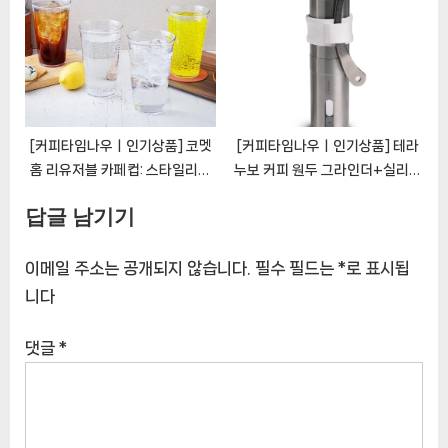
[CoffeeTimeNOWㅣ추천상
ㅣ추천상품]
품]
[커피타임나우ㅣ인기상품] 코멧
[커피타임나우ㅣ인기상품] 테라
홈 리유저블 카페컵: 스타일리시
누보 커피 원두 그라인더+실리콘
하고 친환경적인 음료 동반자
홀더: 커피 애호가의 필수품
답글 남기기
[CoffeeTimeNOWㅣ추천상
[CoffeeTimeNOWㅣ추천상
품]
품]
이메일 주소는 공개되지 않습니다.
필수 필드는
*
로 표시됩
니다
댓글
*