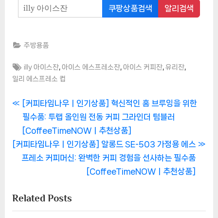
쿠팡상품검색
알리검색
주방용품
Tags:
,
,
,
,
illy 아이스잔
아이스 에스프레소잔
아이스 커피잔
유리잔
일리 에스프레소 컵
글
P
[커피타임나우ㅣ인기상품] 혁신적인 홈 브루잉을 위한
r
필수품: 투랩 올인원 전동 커피 그라인더 텀블러
탐
e
[CoffeeTimeNOWㅣ추천상품]
색
N
v
[커피타임나우ㅣ인기상품] 알롱드 SE-503 가정용 에스
e
i
프레소 커피머신: 완벽한 커피 경험을 선사하는 필수품
x
o
[CoffeeTimeNOWㅣ추천상품]
t
u
Related Posts
P
s
o
P