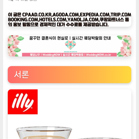
피
타
임
나
우
ㅣ
인
기
상
서론
품]
illy
의
우
아
한
아
이
스