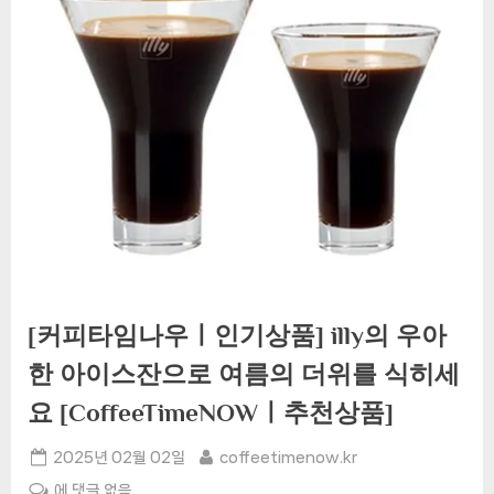
[커피타임나우ㅣ인기상품] illy의 우아
한 아이스잔으로 여름의 더위를 식히세
요 [CoffeeTimeNOWㅣ추천상품]
Posted
By
2025년 02월 02일
coffeetimenow.kr
on
[커
에 댓글 없음