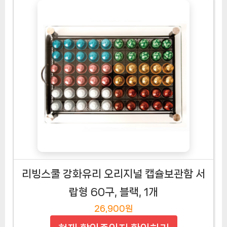
리빙스쿨 강화유리 오리지널 캡슐보관함 서
랍형 60구, 블랙, 1개
26,900원