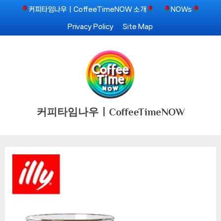
Skip
커피타임나우ㅣCoffeeTimeNOW 소개
NOWs
to
Privacy Policy
Site Map
content
커피타임나우ㅣCoffeeTimeNOW