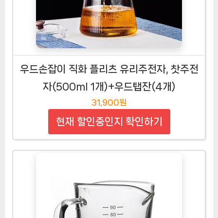
우드손잡이 직화 플리츠 유리주전자, 찻주전
자(500ml 1개)+우드탭잔(4개)
31,900원
현재 할인중인지 확인하기