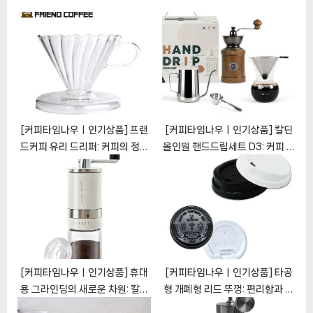
s
o
t
s
:
t
:
[커피타임나우ㅣ인기상품] 프랜
[커피타임나우ㅣ인기상품] 칼딘
드커피 유리 드리퍼: 커피의 정수
올인원 핸드드립세트 D3: 커피 애
를 담다 [CoffeeTimeNOWㅣ
호가를 위한 포괄적인 추천
추천상품]
[CoffeeTimeNOWㅣ추천상
품]
[커피타임나우ㅣ인기상품] 휴대
[커피타임나우ㅣ인기상품] 타공
용 그라인딩의 새로운 차원: 칼딘
형 개폐형 리드 뚜껑: 편리함과 안
핸드밀 매뉴얼 플러스
전성 겸비 [CoffeeTimeNOW